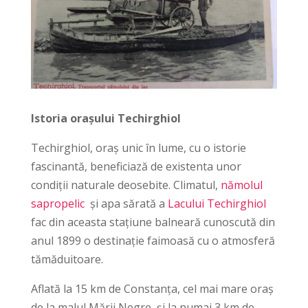
Istoria orașului Techirghiol
Techirghiol, oraș unic în lume, cu o istorie
fascinantă, beneficiază de existenta unor
condiții naturale deosebite. Climatul,
nămolul
sapropelic
și apa sărată a
Lacului Techirghiol
fac din aceasta stațiune balneară cunoscută din
anul 1899 o destinație faimoasă cu o atmosferă
tămăduitoare.
Aflată la 15 km de Constanța, cel mai mare oraș
de la malul Mării Negre, și la numai 3 km de