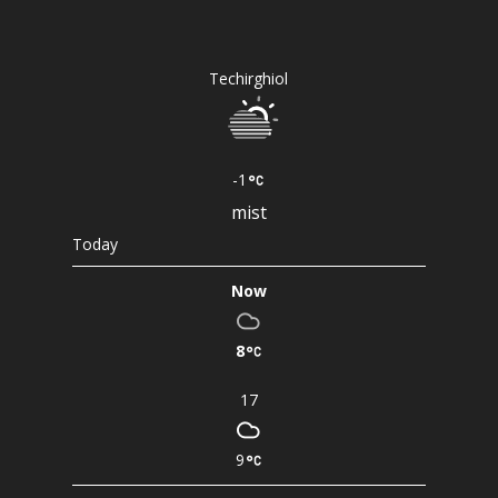
Techirghiol
-1
mist
Today
Now
8
17
9