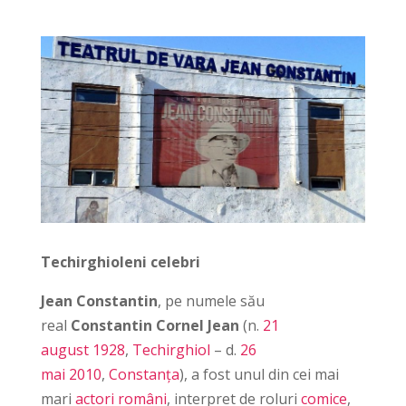
Techirghioleni celebri
Jean Constantin
, pe numele său
real
Constantin Cornel Jean
(n.
21
august
1928
,
Techirghiol
– d.
26
mai
2010
,
Constanța
), a fost unul din cei mai
mari
actori
români
, interpret de roluri
comice
,