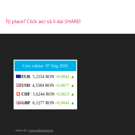
Îți place? Click aici să îi dai SHARE!
Curs valutar: 07 Aug 2026
EUR
: 5,2554 RON
+0,0041 ▲
USD
: 4,5584 RON
+0,0077 ▲
CHF
: 5,6244 RON
+0,0023 ▲
GBP
: 6,1277 RON
+0,0041 ▲
oferit de:
curs-valutar-bnr.ro