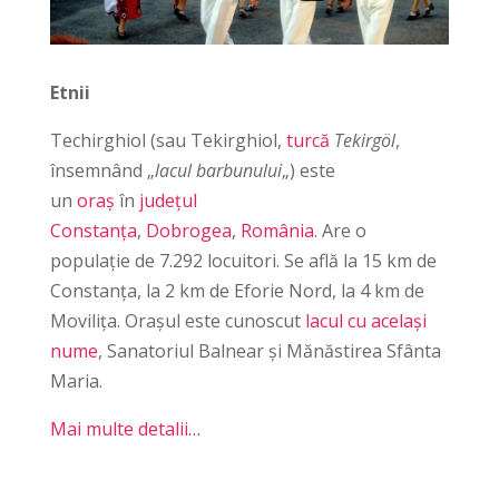
Etnii
Techirghiol (sau Tekirghiol,
turcă
Tekirgöl
,
însemnând „
lacul barbunului
„) este
un
oraș
în
județul
Constanța
,
Dobrogea
,
România
. Are o
populație de 7.292 locuitori. Se află la 15 km de
Constanța, la 2 km de Eforie Nord, la 4 km de
Movilița. Orașul este cunoscut
lacul cu același
nume
, Sanatoriul Balnear și Mănăstirea Sfânta
Maria.
Mai multe detalii…