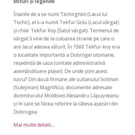
Mituri și legende
Înainte de a se numi Techirghiol (Lacul lui
Techir), el s-a numit Tekfur Golu (Lacul vărgat)
şi chiar Tekfur Koy (Satul vărgat). Termenul de
vărgat îi vine de la culoarea stranie pe care o
are lacul adesea vălurit. În 1560 Tekfur-koy era
o localitate importantă a Dobrogei otomane,
reşedinţă de caza (unitate administrativă
asemănătoare plasei). De unde ştim acest
lucru? Din două firmane ale sultanului Soliman
(Suleyman) Magnificul, documente adresate
domnitorului Moldovei Alexandru Lăpuşneanu
şi în care se făcea referire la câteva aşezări din
Dobrogea.
Mai multe detalii…