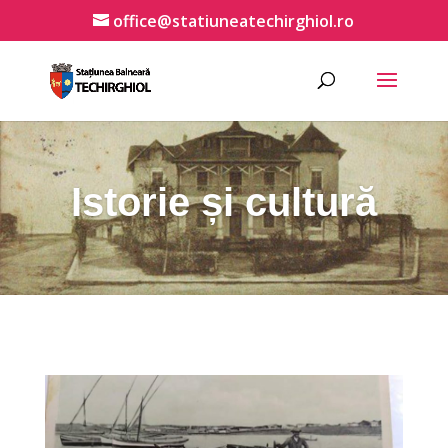
office@statiuneatechirghiol.ro
Istorie și cultură