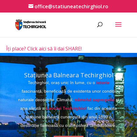
office@statiuneatechirghiol.ro
Îți place? Click aici să îi dai SHARE!
Stațiunea Balneara Techirghiol
Techirghiol, oraș unic în lume, cu o
istorie
fascinantă, beneficiază de existenta unor condiții
naturale deosebite. Climatul,
nămolul sapropelic
și
apa sărată a
Lacului Techirghiol
fac din aceasta
stațiune balneară cunoscută din anul 1899 o
destinație faimoasă cu o atmosferă tămăduitoare.