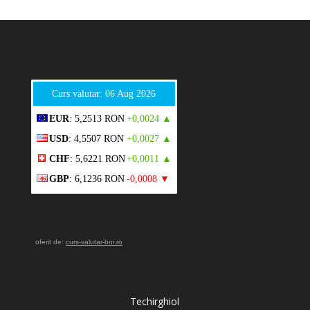
Curs valutar: 06 Aug 2026
EUR
: 5,2513 RON
+0,0024 ▲
USD
: 4,5507 RON
+0,0027 ▲
CHF
: 5,6221 RON
+0,0011 ▲
GBP
: 6,1236 RON
-0,0008 ▼
oferit de:
curs-valutar-bnr.ro
Techirghiol