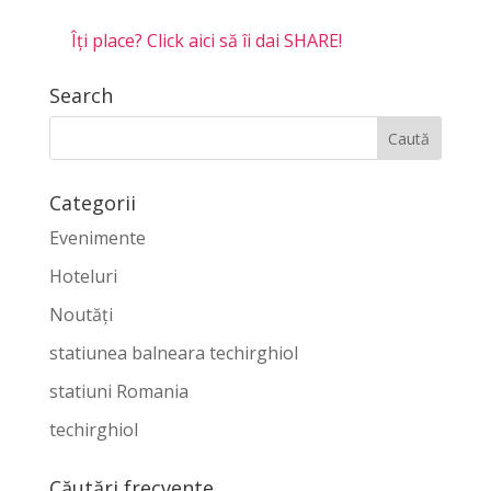
Îți place? Click aici să îi dai SHARE!
Search
Categorii
Evenimente
Hoteluri
Noutăți
statiunea balneara techirghiol
statiuni Romania
techirghiol
Căutări frecvente