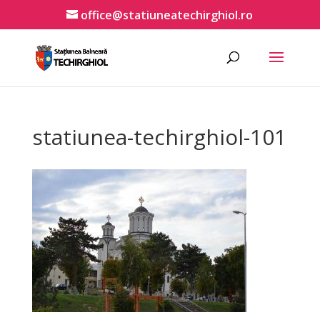
office@statiuneatechirghiol.ro
statiunea-techirghiol-101