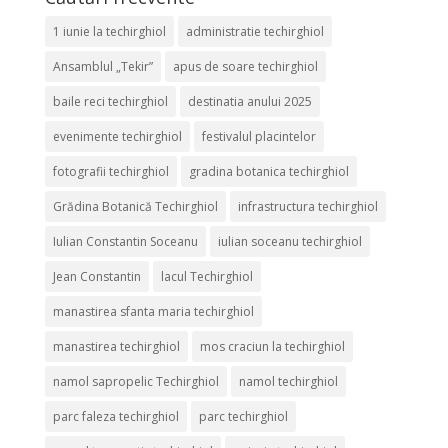
1 iunie la techirghiol
administratie techirghiol
Ansamblul „Tekir”
apus de soare techirghiol
baile reci techirghiol
destinatia anului 2025
evenimente techirghiol
festivalul placintelor
fotografii techirghiol
gradina botanica techirghiol
Grădina Botanică Techirghiol
infrastructura techirghiol
Iulian Constantin Soceanu
iulian soceanu techirghiol
Jean Constantin
lacul Techirghiol
manastirea sfanta maria techirghiol
manastirea techirghiol
mos craciun la techirghiol
namol sapropelic Techirghiol
namol techirghiol
parc faleza techirghiol
parc techirghiol