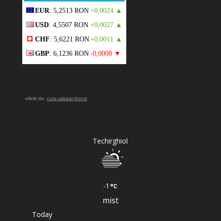
EUR
: 5,2513 RON
+0,0024 ▲
USD
: 4,5507 RON
+0,0027 ▲
CHF
: 5,6221 RON
+0,0011 ▲
GBP
: 6,1236 RON
-0,0008 ▼
oferit de:
curs-valutar-bnr.ro
Techirghiol
-1
mist
Today