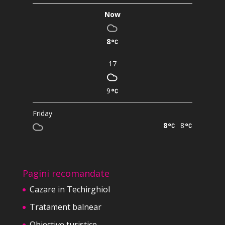
Now
8
17
9
Friday
8
8
Pagini recomandate
Cazare in Techirghiol
Tratament balnear
Obiective turistice