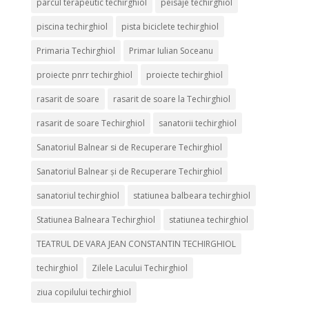
parcul terapeutic techirghiol
peisaje techirghiol
piscina techirghiol
pista biciclete techirghiol
Primaria Techirghiol
Primar Iulian Soceanu
proiecte pnrr techirghiol
proiecte techirghiol
rasarit de soare
rasarit de soare la Techirghiol
rasarit de soare Techirghiol
sanatorii techirghiol
Sanatoriul Balnear si de Recuperare Techirghiol
Sanatoriul Balnear și de Recuperare Techirghiol
sanatoriul techirghiol
statiunea balbeara techirghiol
Statiunea Balneara Techirghiol
statiunea techirghiol
TEATRUL DE VARA JEAN CONSTANTIN TECHIRGHIOL
techirghiol
Zilele Lacului Techirghiol
ziua copilului techirghiol