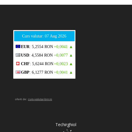
Curs valutar: 07 Aug 2026
EUR
: 5,2554 RON
+0,0041 ▲
USD
: 4,5584 RON
+0,0077 ▲
CHF
: 5,6244 RON
+0,0023 ▲
GBP
: 6,1277 RON
+0,0041 ▲
oferit de:
curs-valutar-bnr.ro
Techirghiol