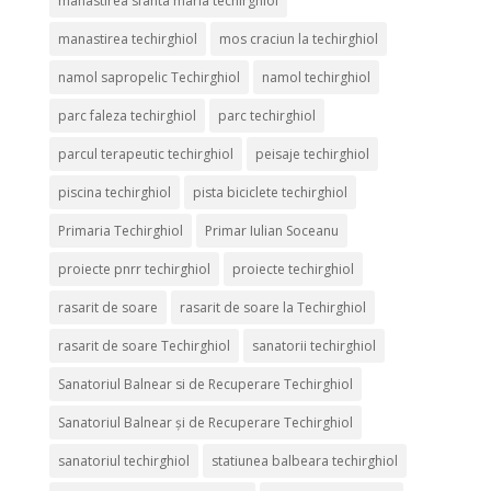
manastirea sfanta maria techirghiol
manastirea techirghiol
mos craciun la techirghiol
namol sapropelic Techirghiol
namol techirghiol
parc faleza techirghiol
parc techirghiol
parcul terapeutic techirghiol
peisaje techirghiol
piscina techirghiol
pista biciclete techirghiol
Primaria Techirghiol
Primar Iulian Soceanu
proiecte pnrr techirghiol
proiecte techirghiol
rasarit de soare
rasarit de soare la Techirghiol
rasarit de soare Techirghiol
sanatorii techirghiol
Sanatoriul Balnear si de Recuperare Techirghiol
Sanatoriul Balnear și de Recuperare Techirghiol
sanatoriul techirghiol
statiunea balbeara techirghiol