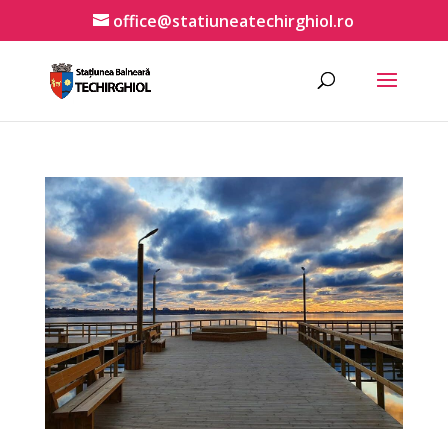
office@statiuneatechirghiol.ro