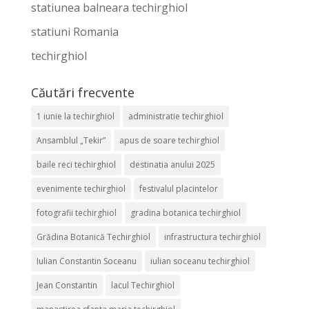
statiunea balneara techirghiol
statiuni Romania
techirghiol
Căutări frecvente
1 iunie la techirghiol
administratie techirghiol
Ansamblul „Tekir”
apus de soare techirghiol
baile reci techirghiol
destinatia anului 2025
evenimente techirghiol
festivalul placintelor
fotografii techirghiol
gradina botanica techirghiol
Grădina Botanică Techirghiol
infrastructura techirghiol
Iulian Constantin Soceanu
iulian soceanu techirghiol
Jean Constantin
lacul Techirghiol