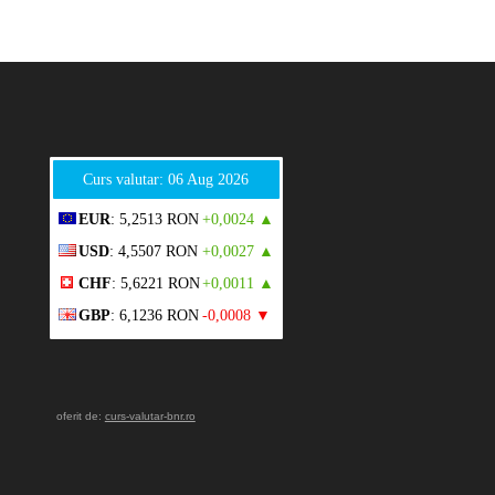
Curs valutar: 06 Aug 2026
EUR
: 5,2513 RON
+0,0024 ▲
USD
: 4,5507 RON
+0,0027 ▲
CHF
: 5,6221 RON
+0,0011 ▲
GBP
: 6,1236 RON
-0,0008 ▼
oferit de:
curs-valutar-bnr.ro