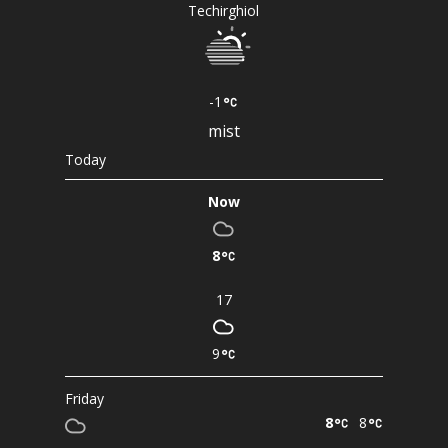
Techirghiol
-1
mist
Today
Now
8
17
9
Friday
8
8