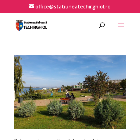
office@statiuneatechirghiol.ro