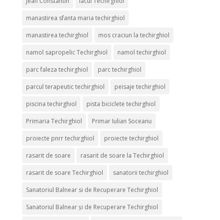
Jean Constantin
lacul Techirghiol
manastirea sfanta maria techirghiol
manastirea techirghiol
mos craciun la techirghiol
namol sapropelic Techirghiol
namol techirghiol
parc faleza techirghiol
parc techirghiol
parcul terapeutic techirghiol
peisaje techirghiol
piscina techirghiol
pista biciclete techirghiol
Primaria Techirghiol
Primar Iulian Soceanu
proiecte pnrr techirghiol
proiecte techirghiol
rasarit de soare
rasarit de soare la Techirghiol
rasarit de soare Techirghiol
sanatorii techirghiol
Sanatoriul Balnear si de Recuperare Techirghiol
Sanatoriul Balnear și de Recuperare Techirghiol