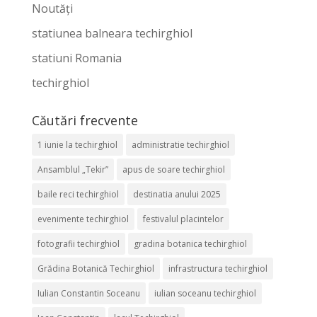
Noutăți
statiunea balneara techirghiol
statiuni Romania
techirghiol
Căutări frecvente
1 iunie la techirghiol
administratie techirghiol
Ansamblul „Tekir”
apus de soare techirghiol
baile reci techirghiol
destinatia anului 2025
evenimente techirghiol
festivalul placintelor
fotografii techirghiol
gradina botanica techirghiol
Grădina Botanică Techirghiol
infrastructura techirghiol
Iulian Constantin Soceanu
iulian soceanu techirghiol