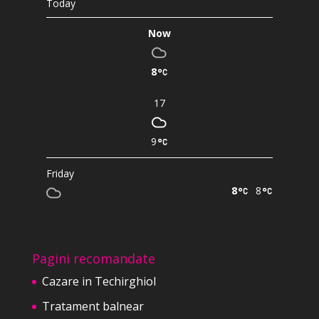
Today
Now
8
17
9
Friday
8
8
Pagini recomandate
Cazare in Techirghiol
Tratament balnear