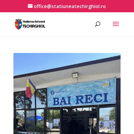
office@statiuneatechirghiol.ro