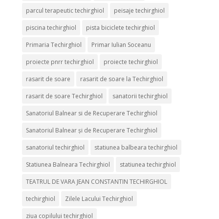
parcul terapeutic techirghiol
peisaje techirghiol
piscina techirghiol
pista biciclete techirghiol
Primaria Techirghiol
Primar Iulian Soceanu
proiecte pnrr techirghiol
proiecte techirghiol
rasarit de soare
rasarit de soare la Techirghiol
rasarit de soare Techirghiol
sanatorii techirghiol
Sanatoriul Balnear si de Recuperare Techirghiol
Sanatoriul Balnear și de Recuperare Techirghiol
sanatoriul techirghiol
statiunea balbeara techirghiol
Statiunea Balneara Techirghiol
statiunea techirghiol
TEATRUL DE VARA JEAN CONSTANTIN TECHIRGHIOL
techirghiol
Zilele Lacului Techirghiol
ziua copilului techirghiol