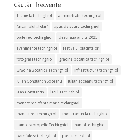
Căutări frecvente
1 iunie la techirghiol
administratie techirghiol
Ansamblul „Tekir”
apus de soare techirghiol
baile reci techirghiol
destinatia anului 2025
evenimente techirghiol
festivalul placintelor
fotografii techirghiol
gradina botanica techirghiol
Grădina Botanică Techirghiol
infrastructura techirghiol
Iulian Constantin Soceanu
iulian soceanu techirghiol
Jean Constantin
lacul Techirghiol
manastirea sfanta maria techirghiol
manastirea techirghiol
mos craciun la techirghiol
namol sapropelic Techirghiol
namol techirghiol
parc faleza techirghiol
parc techirghiol