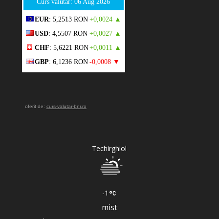
Curs valutar: 06 Aug 2026
EUR
: 5,2513 RON
+0,0024 ▲
USD
: 4,5507 RON
+0,0027 ▲
CHF
: 5,6221 RON
+0,0011 ▲
GBP
: 6,1236 RON
-0,0008 ▼
oferit de:
curs-valutar-bnr.ro
Techirghiol
-1
mist