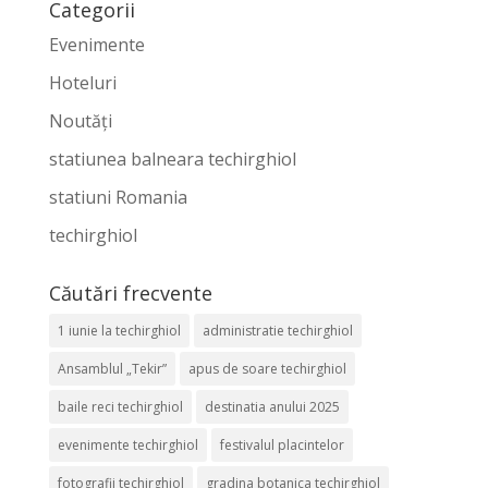
Categorii
Evenimente
Hoteluri
Noutăți
statiunea balneara techirghiol
statiuni Romania
techirghiol
Căutări frecvente
1 iunie la techirghiol
administratie techirghiol
Ansamblul „Tekir”
apus de soare techirghiol
baile reci techirghiol
destinatia anului 2025
evenimente techirghiol
festivalul placintelor
fotografii techirghiol
gradina botanica techirghiol