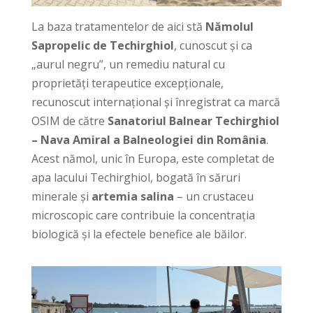
La baza tratamentelor de aici stă
Nămolul
Sapropelic de Techirghiol
, cunoscut și ca
„aurul negru”, un remediu natural cu
proprietăți terapeutice excepționale,
recunoscut internațional și înregistrat ca marcă
OSIM de către
Sanatoriul Balnear Techirghiol
– Nava Amiral a Balneologiei din România
.
Acest nămol, unic în Europa, este completat de
apa lacului Techirghiol, bogată în săruri
minerale și
artemia salina
– un crustaceu
microscopic care contribuie la concentrația
biologică și la efectele benefice ale băilor.