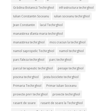
Grădina Botanică Techirghiol
infrastructura techirghiol
Iulian Constantin Soceanu
iulian soceanu techirghiol
Jean Constantin
lacul Techirghiol
manastirea sfanta maria techirghiol
manastirea techirghiol
mos craciun la techirghiol
namol sapropelic Techirghiol
namol techirghiol
parc faleza techirghiol
parc techirghiol
parcul terapeutic techirghiol
peisaje techirghiol
piscina techirghiol
pista biciclete techirghiol
Primaria Techirghiol
Primar Iulian Soceanu
proiecte pnrr techirghiol
proiecte techirghiol
rasarit de soare
rasarit de soare la Techirghiol