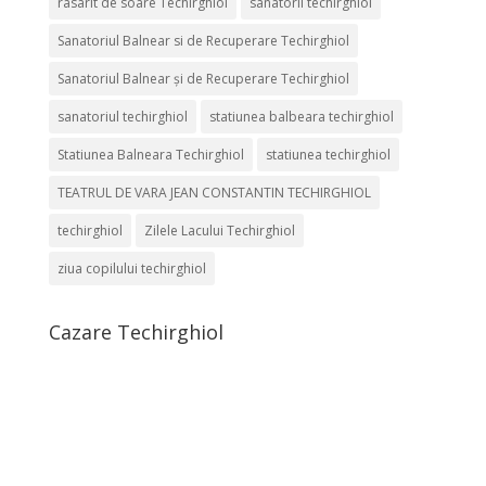
rasarit de soare Techirghiol
sanatorii techirghiol
Sanatoriul Balnear si de Recuperare Techirghiol
Sanatoriul Balnear și de Recuperare Techirghiol
sanatoriul techirghiol
statiunea balbeara techirghiol
Statiunea Balneara Techirghiol
statiunea techirghiol
TEATRUL DE VARA JEAN CONSTANTIN TECHIRGHIOL
techirghiol
Zilele Lacului Techirghiol
ziua copilului techirghiol
Cazare Techirghiol