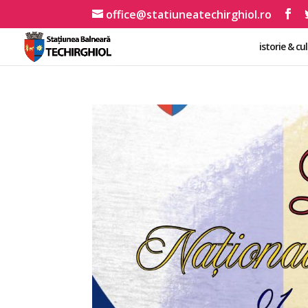
office@statiuneatechirghiol.ro
istorie & cu