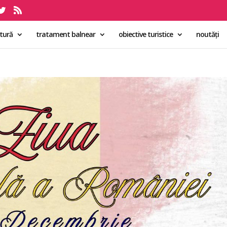
ltură
tratament balnear
obiective turistice
noutăți