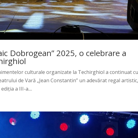
zaic Dobrogean” 2025, o celebrare a
hirghiol
nimentelor culturale organizate la Techirghiol a continuat c
trului de Vară „Jean Constantin” un adevărat regal artistic
ția a III-a....