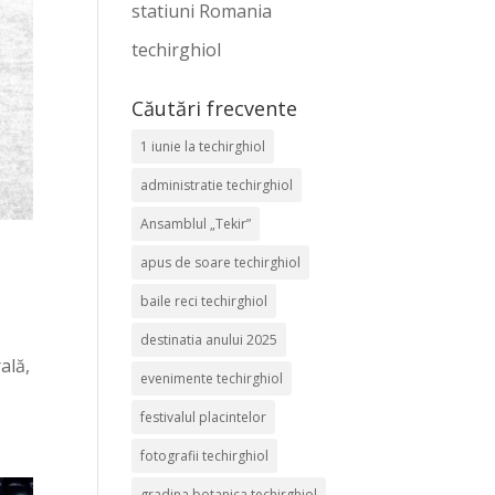
statiuni Romania
techirghiol
Căutări frecvente
1 iunie la techirghiol
administratie techirghiol
Ansamblul „Tekir”
apus de soare techirghiol
baile reci techirghiol
destinatia anului 2025
ală,
evenimente techirghiol
festivalul placintelor
fotografii techirghiol
gradina botanica techirghiol