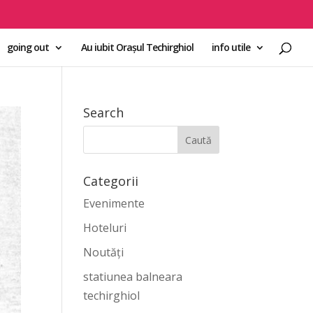
going out
Au iubit Orașul Techirghiol
info utile
Search
Categorii
Evenimente
Hoteluri
Noutăți
statiunea balneara
techirghiol