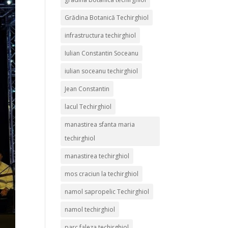
Grădina Botanică Techirghiol
infrastructura techirghiol
Iulian Constantin Soceanu
iulian soceanu techirghiol
Jean Constantin
lacul Techirghiol
manastirea sfanta maria
techirghiol
manastirea techirghiol
mos craciun la techirghiol
namol sapropelic Techirghiol
namol techirghiol
parc faleza techirghiol