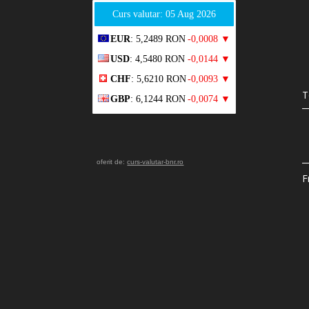
Curs valutar: 05 Aug 2026
EUR
: 5,2489 RON
-0,0008 ▼
USD
: 4,5480 RON
-0,0144 ▼
CHF
: 5,6210 RON
-0,0093 ▼
T
GBP
: 6,1244 RON
-0,0074 ▼
oferit de:
curs-valutar-bnr.ro
F