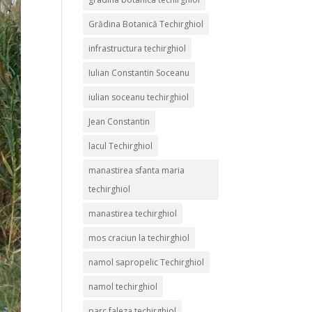
Grădina Botanică Techirghiol
infrastructura techirghiol
Iulian Constantin Soceanu
iulian soceanu techirghiol
Jean Constantin
lacul Techirghiol
manastirea sfanta maria
techirghiol
manastirea techirghiol
mos craciun la techirghiol
namol sapropelic Techirghiol
namol techirghiol
parc faleza techirghiol