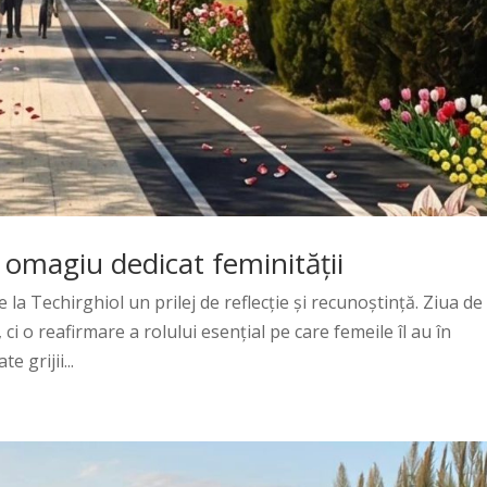
n omagiu dedicat feminității
 la Techirghiol un prilej de reflecție și recunoștință. Ziua de
ci o reafirmare a rolului esențial pe care femeile îl au în
e grijii...