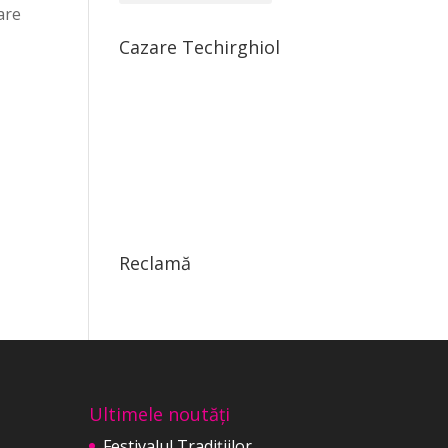
are
Cazare Techirghiol
Reclamă
Ultimele noutăți
Festivalul Tradițiilor