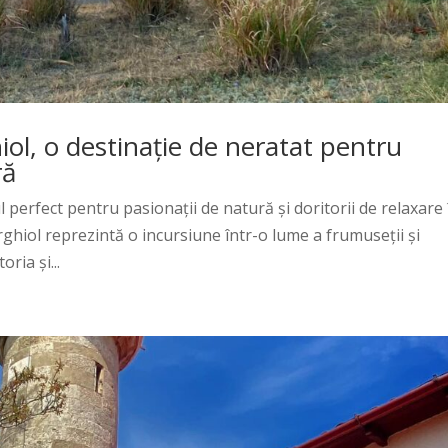
ol, o destinație de neratat pentru
ră
 perfect pentru pasionații de natură și doritorii de relaxare 
rghiol reprezintă o incursiune într-o lume a frumuseții și
oria și...