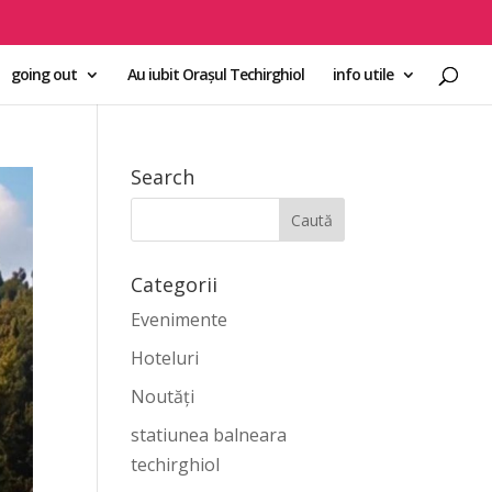
going out
Au iubit Orașul Techirghiol
info utile
Search
Categorii
Evenimente
Hoteluri
Noutăți
statiunea balneara
techirghiol