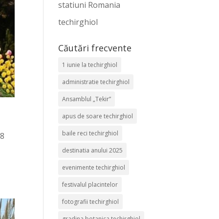
statiuni Romania
techirghiol
Căutări frecvente
1 iunie la techirghiol
administratie techirghiol
Ansamblul „Tekir”
apus de soare techirghiol
baile reci techirghiol
 8
destinatia anului 2025
evenimente techirghiol
festivalul placintelor
fotografii techirghiol
gradina botanica techirghiol