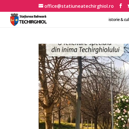
office@statiuneatechirghiol.ro
istorie & cu