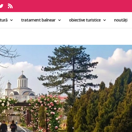
ltură
tratament balnear
obiective turistice
noutăți