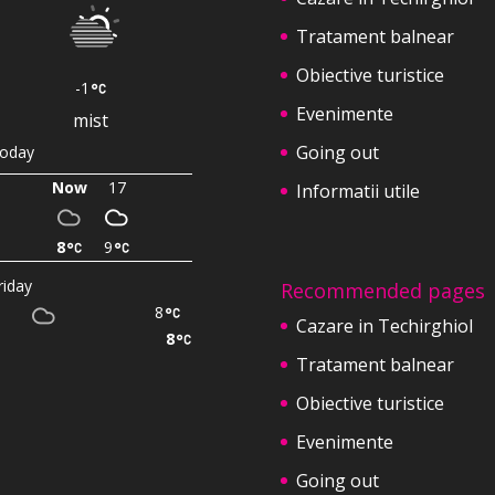
Tratament balnear
Obiective turistice
-1
Evenimente
mist
Going out
oday
Now
17
Informatii utile
8
9
riday
Recommended pages
8
Cazare in Techirghiol
8
Tratament balnear
Obiective turistice
Evenimente
Going out