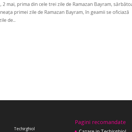
, 2 mai, prima din cele trei zile de Ramazan Bayram, sărbăto
neața primei zile de Ramazan Bayram, în geamii se oficiază
ile de...
Pagini recomandate
Techirghiol
Cazare in Techirghiol