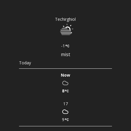
Techirghiol
-1
mist
Today
Now
8
17
9