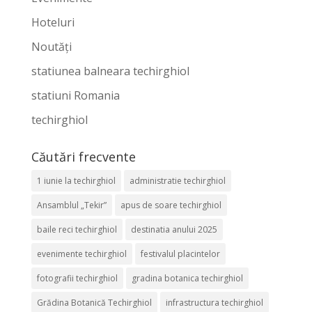
Hoteluri
Noutăți
statiunea balneara techirghiol
statiuni Romania
techirghiol
Căutări frecvente
1 iunie la techirghiol
administratie techirghiol
Ansamblul „Tekir”
apus de soare techirghiol
baile reci techirghiol
destinatia anului 2025
evenimente techirghiol
festivalul placintelor
fotografii techirghiol
gradina botanica techirghiol
Grădina Botanică Techirghiol
infrastructura techirghiol