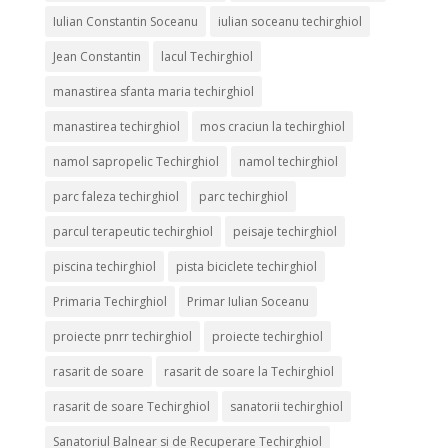
Iulian Constantin Soceanu
iulian soceanu techirghiol
Jean Constantin
lacul Techirghiol
manastirea sfanta maria techirghiol
manastirea techirghiol
mos craciun la techirghiol
namol sapropelic Techirghiol
namol techirghiol
parc faleza techirghiol
parc techirghiol
parcul terapeutic techirghiol
peisaje techirghiol
piscina techirghiol
pista biciclete techirghiol
Primaria Techirghiol
Primar Iulian Soceanu
proiecte pnrr techirghiol
proiecte techirghiol
rasarit de soare
rasarit de soare la Techirghiol
rasarit de soare Techirghiol
sanatorii techirghiol
Sanatoriul Balnear si de Recuperare Techirghiol