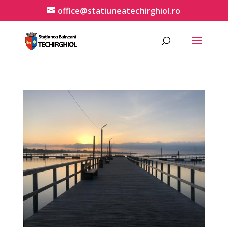
office@statiuneatechirghiol.ro