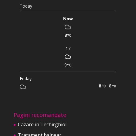
Today
Now
8
17
9
Friday
8
8
Pagini recomandate
Cazare in Techirghiol
Tratament balnear