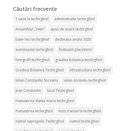
Căutări frecvente
1 iunie la techirghiol
administratie techirghiol
Ansamblul „Tekir”
apus de soare techirghiol
baile reci techirghiol
destinatia anului 2025
evenimente techirghiol
festivalul placintelor
fotografii techirghiol
gradina botanica techirghiol
Grădina Botanică Techirghiol
infrastructura techirghiol
Iulian Constantin Soceanu
iulian soceanu techirghiol
Jean Constantin
lacul Techirghiol
manastirea sfanta maria techirghiol
manastirea techirghiol
mos craciun la techirghiol
namol sapropelic Techirghiol
namol techirghiol