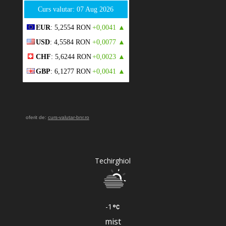
Curs valutar: 07 Aug 2026
EUR
: 5,2554 RON
+0,0041 ▲
USD
: 4,5584 RON
+0,0077 ▲
CHF
: 5,6244 RON
+0,0023 ▲
GBP
: 6,1277 RON
+0,0041 ▲
oferit de:
curs-valutar-bnr.ro
Techirghiol
-1
mist