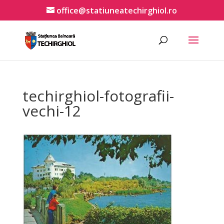
office@statiuneatechirghiol.ro
techirghiol-fotografii-
vechi-12