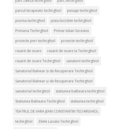
parc faleza techirghiol
parc techirghiol
parcul terapeutic techirghiol
peisaje techirghiol
piscina techirghiol
pista biciclete techirghiol
Primaria Techirghiol
Primar Iulian Soceanu
proiecte pnrr techirghiol
proiecte techirghiol
rasarit de soare
rasarit de soare la Techirghiol
rasarit de soare Techirghiol
sanatorii techirghiol
Sanatoriul Balnear si de Recuperare Techirghiol
Sanatoriul Balnear și de Recuperare Techirghiol
sanatoriul techirghiol
statiunea balbeara techirghiol
Statiunea Balneara Techirghiol
statiunea techirghiol
TEATRUL DE VARA JEAN CONSTANTIN TECHIRGHIOL
techirghiol
Zilele Lacului Techirghiol