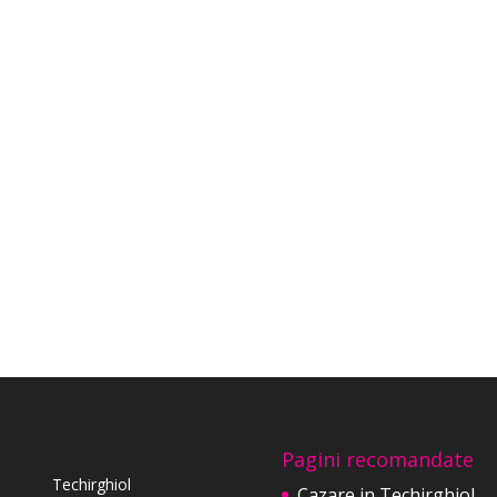
Pagini recomandate
Techirghiol
Cazare in Techirghiol