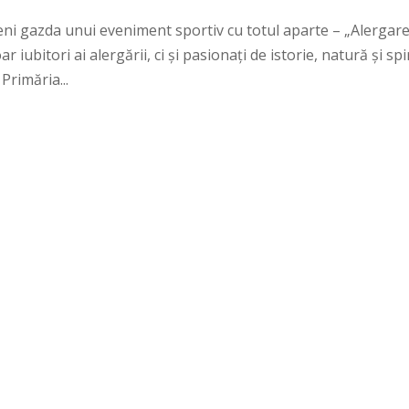
eni gazda unui eveniment sportiv cu totul aparte – „Alergar
 iubitori ai alergării, ci și pasionați de istorie, natură și spi
Primăria...