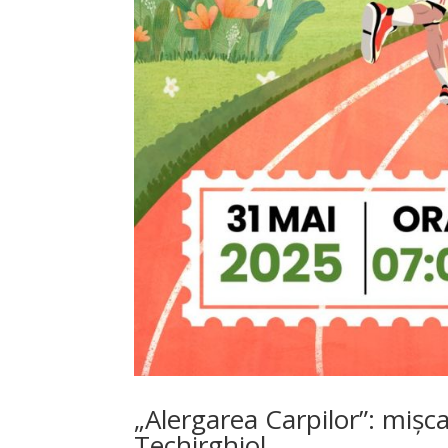
„Alergarea Carpilor”: mișc
Techirghiol