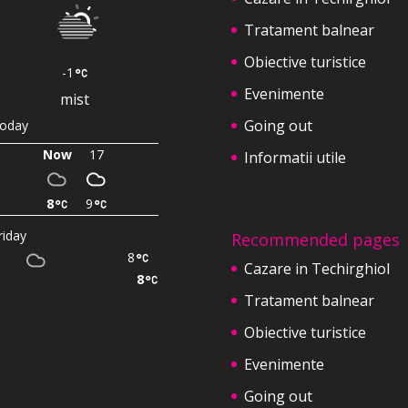
Tratament balnear
Obiective turistice
-1
Evenimente
mist
Going out
oday
Now
17
Informatii utile
8
9
riday
Recommended pages
8
Cazare in Techirghiol
8
Tratament balnear
Obiective turistice
Evenimente
Going out