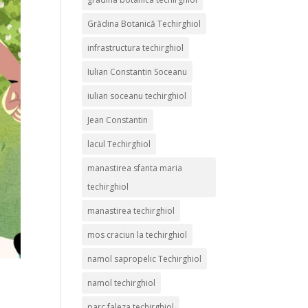
Grădina Botanică Techirghiol
infrastructura techirghiol
Iulian Constantin Soceanu
iulian soceanu techirghiol
Jean Constantin
lacul Techirghiol
manastirea sfanta maria
techirghiol
manastirea techirghiol
mos craciun la techirghiol
namol sapropelic Techirghiol
namol techirghiol
parc faleza techirghiol