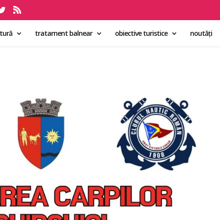
ltură
tratament balnear
obiective turistice
noutăți