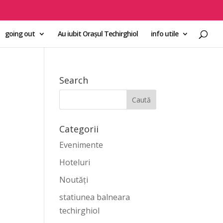
going out
Au iubit Orașul Techirghiol
info utile
Search
Categorii
Evenimente
Hoteluri
Noutăți
statiunea balneara
techirghiol