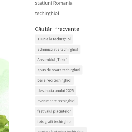
statiuni Romania
techirghiol
Căutări frecvente
1 iunie la techirghiol
administratie techirghiol
Ansamblul „Tekir”
apus de soare techirghiol
baile reci techirghiol
destinatia anului 2025
evenimente techirghiol
festivalul placintelor
fotografii techirghiol
gradina botanica techirghiol