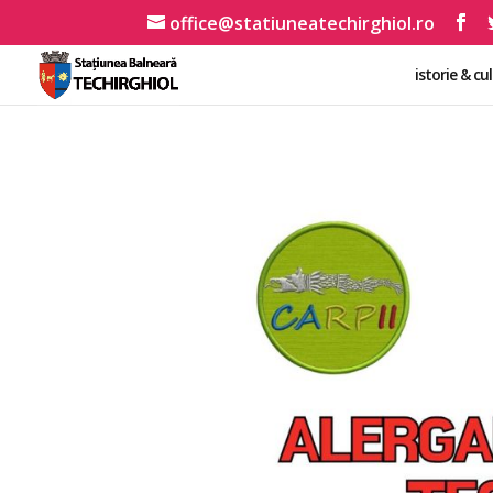
office@statiuneatechirghiol.ro
istorie & cu