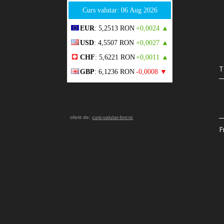
Curs valutar: 06 Aug 2026
EUR
: 5,2513 RON
+0,0024 ▲
USD
: 4,5507 RON
+0,0027 ▲
CHF
: 5,6221 RON
+0,0011 ▲
T
GBP
: 6,1236 RON
-0,0008 ▼
oferit de:
curs-valutar-bnr.ro
F