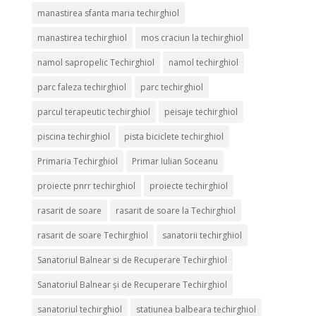
manastirea sfanta maria techirghiol
manastirea techirghiol
mos craciun la techirghiol
namol sapropelic Techirghiol
namol techirghiol
parc faleza techirghiol
parc techirghiol
parcul terapeutic techirghiol
peisaje techirghiol
piscina techirghiol
pista biciclete techirghiol
Primaria Techirghiol
Primar Iulian Soceanu
proiecte pnrr techirghiol
proiecte techirghiol
rasarit de soare
rasarit de soare la Techirghiol
rasarit de soare Techirghiol
sanatorii techirghiol
Sanatoriul Balnear si de Recuperare Techirghiol
Sanatoriul Balnear și de Recuperare Techirghiol
sanatoriul techirghiol
statiunea balbeara techirghiol