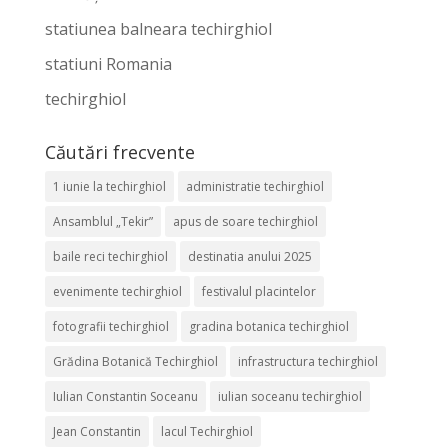
statiunea balneara techirghiol
statiuni Romania
techirghiol
Căutări frecvente
1 iunie la techirghiol
administratie techirghiol
Ansamblul „Tekir”
apus de soare techirghiol
baile reci techirghiol
destinatia anului 2025
evenimente techirghiol
festivalul placintelor
fotografii techirghiol
gradina botanica techirghiol
Grădina Botanică Techirghiol
infrastructura techirghiol
Iulian Constantin Soceanu
iulian soceanu techirghiol
Jean Constantin
lacul Techirghiol