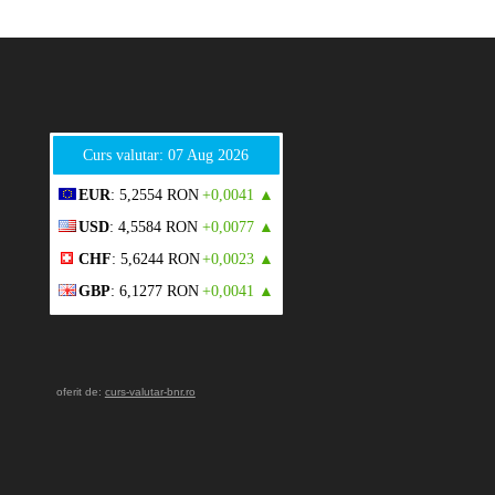
Curs valutar: 07 Aug 2026
EUR
: 5,2554 RON
+0,0041 ▲
USD
: 4,5584 RON
+0,0077 ▲
CHF
: 5,6244 RON
+0,0023 ▲
GBP
: 6,1277 RON
+0,0041 ▲
oferit de:
curs-valutar-bnr.ro