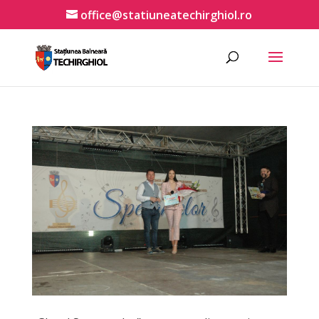
office@statiuneatechirghiol.ro