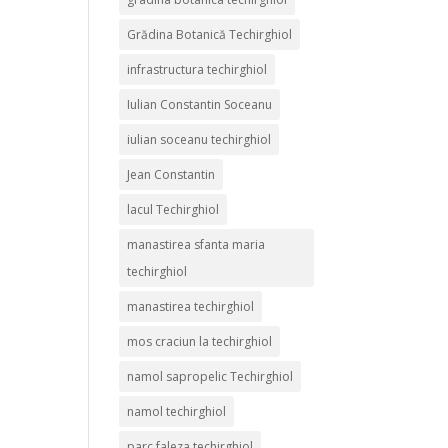
Grădina Botanică Techirghiol
infrastructura techirghiol
Iulian Constantin Soceanu
iulian soceanu techirghiol
Jean Constantin
lacul Techirghiol
manastirea sfanta maria
techirghiol
manastirea techirghiol
mos craciun la techirghiol
namol sapropelic Techirghiol
namol techirghiol
parc faleza techirghiol