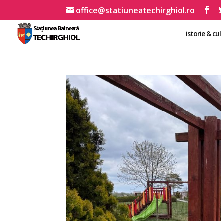
office@statiuneatechirghiol.ro
istorie & cu