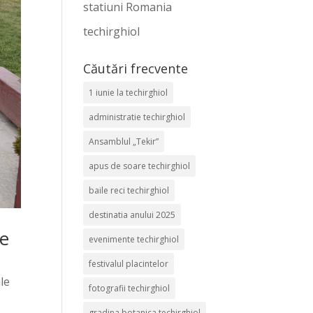
statiuni Romania
techirghiol
Căutări frecvente
1 iunie la techirghiol
administratie techirghiol
Ansamblul „Tekir”
apus de soare techirghiol
baile reci techirghiol
destinatia anului 2025
pe
evenimente techirghiol
festivalul placintelor
le
fotografii techirghiol
gradina botanica techirghiol