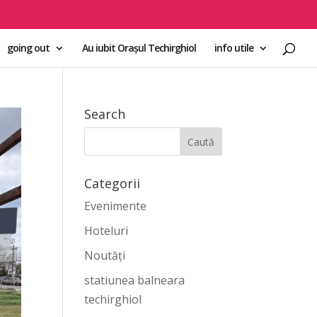
going out
Au iubit Orașul Techirghiol
info utile
Search
Categorii
Evenimente
Hoteluri
Noutăți
statiunea balneara
techirghiol