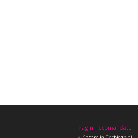
Pagini recomandate
Cazare in Techirghiol