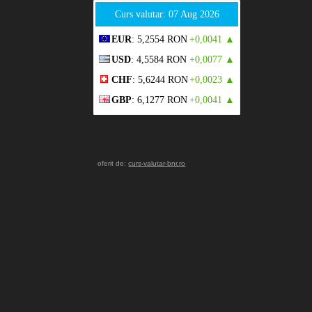
Curs valutar: 07 Aug 2026
EUR
: 5,2554 RON
+0,0041 ▲
USD
: 4,5584 RON
+0,0077 ▲
CHF
: 5,6244 RON
+0,0023 ▲
GBP
: 6,1277 RON
+0,0041 ▲
oferit de:
curs-valutar-bnr.ro