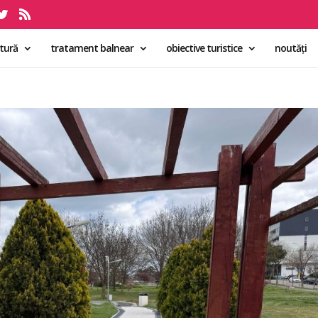
ltură
tratament balnear
obiective turistice
noutăți