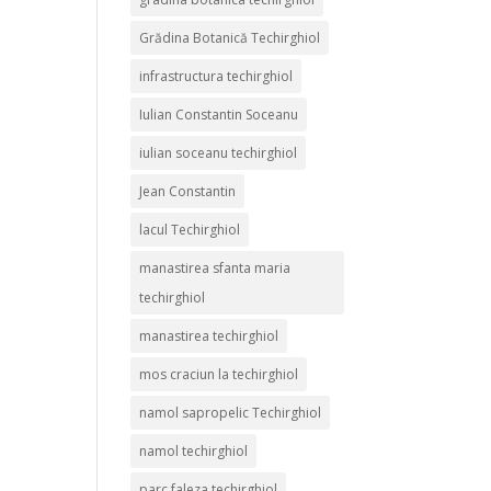
Grădina Botanică Techirghiol
infrastructura techirghiol
Iulian Constantin Soceanu
iulian soceanu techirghiol
Jean Constantin
lacul Techirghiol
manastirea sfanta maria
techirghiol
manastirea techirghiol
mos craciun la techirghiol
namol sapropelic Techirghiol
namol techirghiol
parc faleza techirghiol