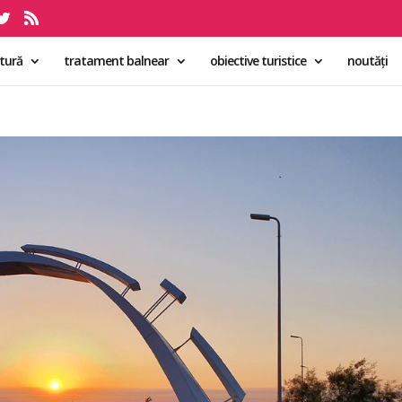
ltură
tratament balnear
obiective turistice
noutăți