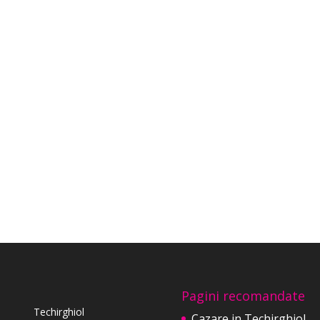
Pagini recomandate
Techirghiol
Cazare in Techirghiol