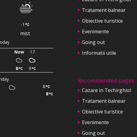
Tratament balnear
Obiective turistice
-1
Evenimente
mist
Going out
oday
Now
17
Informatii utile
8
9
riday
Recommended pages
8
Cazare in Techirghiol
8
Tratament balnear
Obiective turistice
Evenimente
Going out