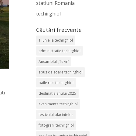
statiuni Romania
techirghiol
Căutări frecvente
1 iunie la techirghiol
administratie techirghiol
Ansamblul „Tekir”
apus de soare techirghiol
baile reci techirghiol
ati
destinatia anului 2025
evenimente techirghiol
festivalul placintelor
fotografii techirghiol
gradina botanica techirghiol