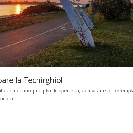
are la Techirghiol
nta un nou inceput, plin de speranta, va invitam sa contempl
neara...