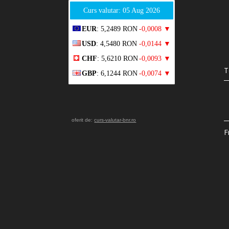
Curs valutar: 05 Aug 2026
EUR
: 5,2489 RON
-0,0008 ▼
USD
: 4,5480 RON
-0,0144 ▼
CHF
: 5,6210 RON
-0,0093 ▼
T
GBP
: 6,1244 RON
-0,0074 ▼
oferit de:
curs-valutar-bnr.ro
F