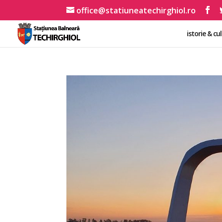
office@statiuneatechirghiol.ro
istorie & cu