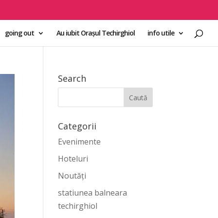
going out
Au iubit Orașul Techirghiol
info utile
Search
Categorii
Evenimente
Hoteluri
Noutăți
statiunea balneara
techirghiol