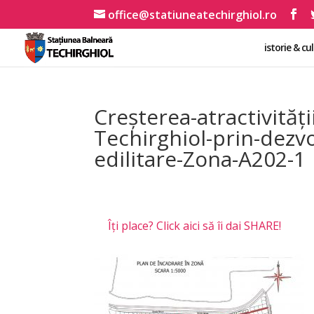
office@statiuneatechirghiol.ro
istorie & cu
Creșterea-atractivități
Techirghiol-prin-dezvo
edilitare-Zona-A202-1
Îți place? Click aici să îi dai SHARE!