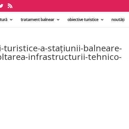
ltură
tratament balnear
obiective turistice
noutăți
i-turistice-a-stațiunii-balneare-
ltarea-infrastructurii-tehnico-