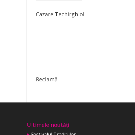
Cazare Techirghiol
Reclamă
Ultimele noutăți
Festivalul Tradițiilor