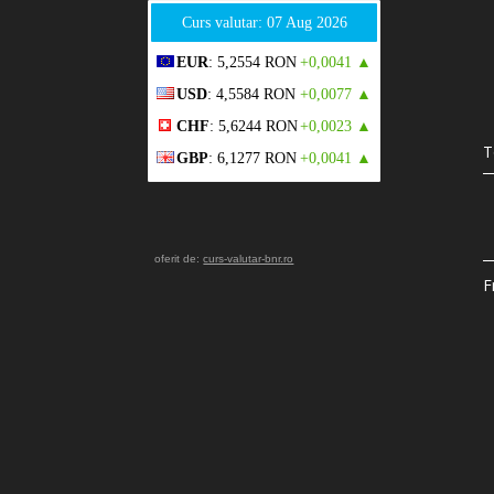
Curs valutar: 07 Aug 2026
EUR
: 5,2554 RON
+0,0041 ▲
USD
: 4,5584 RON
+0,0077 ▲
CHF
: 5,6244 RON
+0,0023 ▲
T
GBP
: 6,1277 RON
+0,0041 ▲
oferit de:
curs-valutar-bnr.ro
F