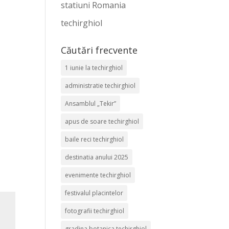
statiuni Romania
techirghiol
Căutări frecvente
1 iunie la techirghiol
administratie techirghiol
Ansamblul „Tekir”
apus de soare techirghiol
baile reci techirghiol
destinatia anului 2025
evenimente techirghiol
festivalul placintelor
fotografii techirghiol
gradina botanica techirghiol