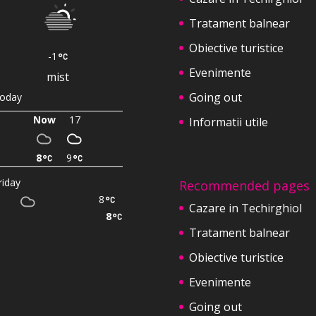
Tratament balnear
Obiective turistice
-1
Evenimente
mist
Going out
oday
Now
17
Informatii utile
8
9
riday
Recommended pages
8
Cazare in Techirghiol
8
Tratament balnear
Obiective turistice
Evenimente
Going out