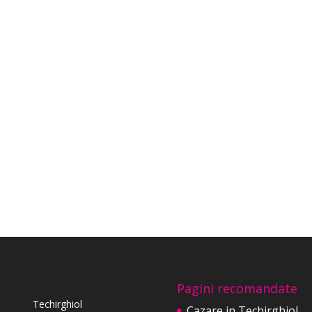
Pagini recomandate
Techirghiol
Cazare in Techirghiol