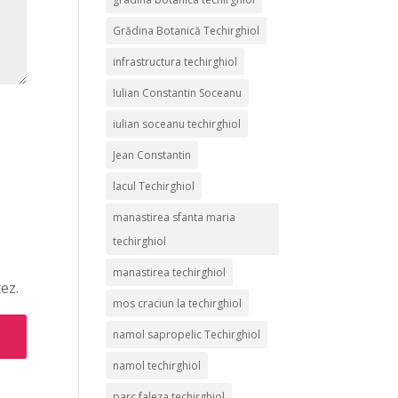
Grădina Botanică Techirghiol
infrastructura techirghiol
Iulian Constantin Soceanu
iulian soceanu techirghiol
Jean Constantin
lacul Techirghiol
manastirea sfanta maria
techirghiol
manastirea techirghiol
ez.
mos craciun la techirghiol
namol sapropelic Techirghiol
namol techirghiol
parc faleza techirghiol