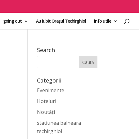
going out
Au iubit Orașul Techirghiol
info utile
Search
Categorii
Evenimente
Hoteluri
Noutăți
statiunea balneara
techirghiol