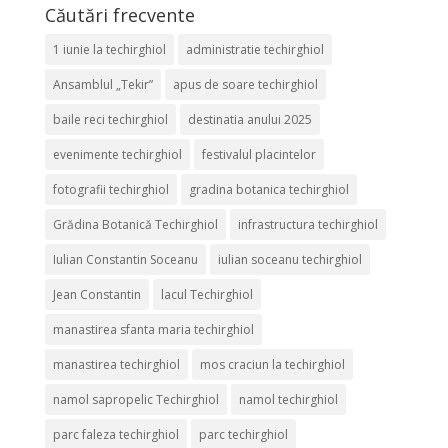
Căutări frecvente
1 iunie la techirghiol
administratie techirghiol
Ansamblul „Tekir”
apus de soare techirghiol
baile reci techirghiol
destinatia anului 2025
evenimente techirghiol
festivalul placintelor
fotografii techirghiol
gradina botanica techirghiol
Grădina Botanică Techirghiol
infrastructura techirghiol
Iulian Constantin Soceanu
iulian soceanu techirghiol
Jean Constantin
lacul Techirghiol
manastirea sfanta maria techirghiol
manastirea techirghiol
mos craciun la techirghiol
namol sapropelic Techirghiol
namol techirghiol
parc faleza techirghiol
parc techirghiol