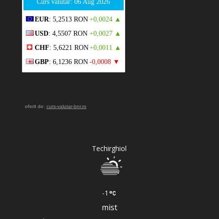
Curs valutar: 06 Aug 2026
EUR
: 5,2513 RON
+0,0024 ▲
USD
: 4,5507 RON
+0,0027 ▲
CHF
: 5,6221 RON
+0,0011 ▲
GBP
: 6,1236 RON
-0,0008 ▼
oferit de:
curs-valutar-bnr.ro
Techirghiol
-1
mist