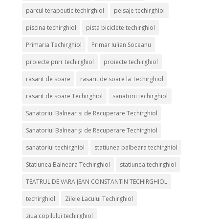
parcul terapeutic techirghiol
peisaje techirghiol
piscina techirghiol
pista biciclete techirghiol
Primaria Techirghiol
Primar Iulian Soceanu
proiecte pnrr techirghiol
proiecte techirghiol
rasarit de soare
rasarit de soare la Techirghiol
rasarit de soare Techirghiol
sanatorii techirghiol
Sanatoriul Balnear si de Recuperare Techirghiol
Sanatoriul Balnear și de Recuperare Techirghiol
sanatoriul techirghiol
statiunea balbeara techirghiol
Statiunea Balneara Techirghiol
statiunea techirghiol
TEATRUL DE VARA JEAN CONSTANTIN TECHIRGHIOL
techirghiol
Zilele Lacului Techirghiol
ziua copilului techirghiol