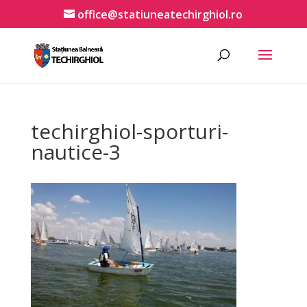
office@statiuneatechirghiol.ro
techirghiol-sporturi-
nautice-3