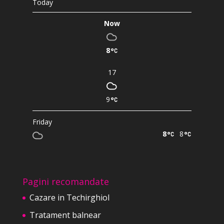
Today
Now
8
17
9
Friday
8
8
Pagini recomandate
Cazare in Techirghiol
Tratament balnear