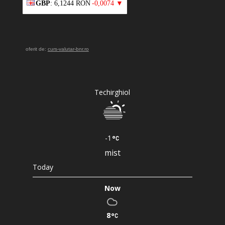
GBP
: 6,1244 RON
-0,0074 ▼
oferit de:
curs-valutar-bnr.ro
Techirghiol
-1
mist
Today
Now
8