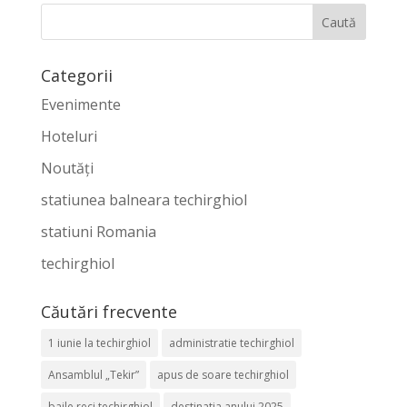
Categorii
Evenimente
Hoteluri
Noutăți
statiunea balneara techirghiol
statiuni Romania
techirghiol
Căutări frecvente
1 iunie la techirghiol
administratie techirghiol
Ansamblul „Tekir”
apus de soare techirghiol
baile reci techirghiol
destinatia anului 2025