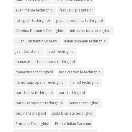
evenimente techirghiol
festivalul placintelor
fotografii techirghiol
gradina botanica techirghiol
Grădina Botanică Techirghiol
infrastructura techirghiol
Iulian Constantin Soceanu
iulian soceanu techirghiol
Jean Constantin
lacul Techirghiol
manastirea sfanta maria techirghiol
manastirea techirghiol
mos craciun la techirghiol
namol sapropelic Techirghiol
namol techirghiol
parc faleza techirghiol
parc techirghiol
parcul terapeutic techirghiol
peisaje techirghiol
piscina techirghiol
pista biciclete techirghiol
Primaria Techirghiol
Primar Iulian Soceanu