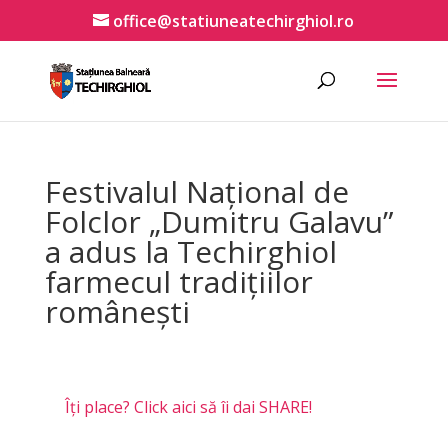
office@statiuneatechirghiol.ro
Festivalul Național de
Folclor „Dumitru Galavu”
a adus la Techirghiol
farmecul tradițiilor
românești
Îți place? Click aici să îi dai SHARE!