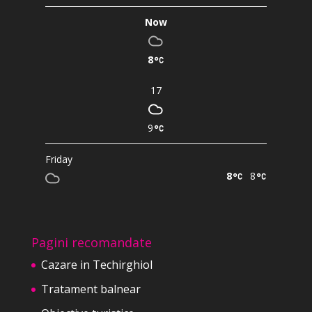
Now
8
17
9
Friday
8
8
Pagini recomandate
Cazare in Techirghiol
Tratament balnear