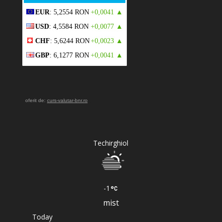
EUR
: 5,2554 RON
+0,0041 ▲
USD
: 4,5584 RON
+0,0077 ▲
CHF
: 5,6244 RON
+0,0023 ▲
GBP
: 6,1277 RON
+0,0041 ▲
oferit de:
curs-valutar-bnr.ro
Techirghiol
-1
mist
Today