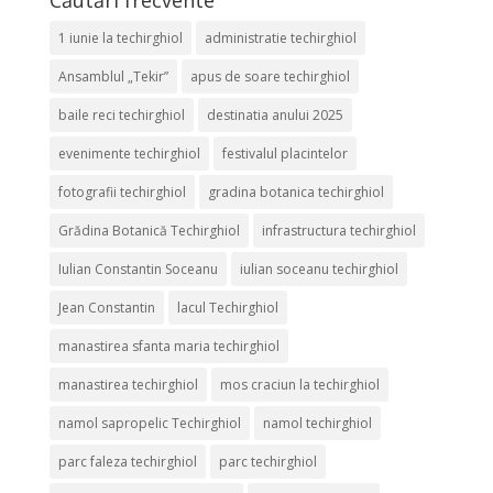
Căutări frecvente
1 iunie la techirghiol
administratie techirghiol
Ansamblul „Tekir”
apus de soare techirghiol
baile reci techirghiol
destinatia anului 2025
evenimente techirghiol
festivalul placintelor
fotografii techirghiol
gradina botanica techirghiol
Grădina Botanică Techirghiol
infrastructura techirghiol
Iulian Constantin Soceanu
iulian soceanu techirghiol
Jean Constantin
lacul Techirghiol
manastirea sfanta maria techirghiol
manastirea techirghiol
mos craciun la techirghiol
namol sapropelic Techirghiol
namol techirghiol
parc faleza techirghiol
parc techirghiol