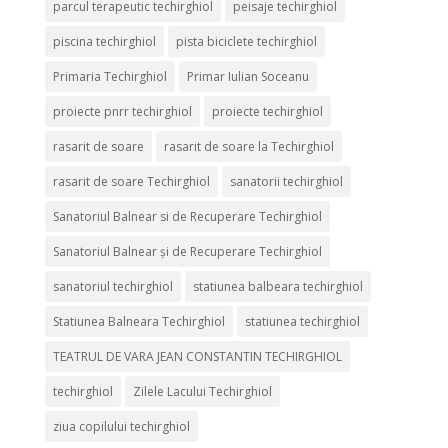
parcul terapeutic techirghiol
peisaje techirghiol
piscina techirghiol
pista biciclete techirghiol
Primaria Techirghiol
Primar Iulian Soceanu
proiecte pnrr techirghiol
proiecte techirghiol
rasarit de soare
rasarit de soare la Techirghiol
rasarit de soare Techirghiol
sanatorii techirghiol
Sanatoriul Balnear si de Recuperare Techirghiol
Sanatoriul Balnear și de Recuperare Techirghiol
sanatoriul techirghiol
statiunea balbeara techirghiol
Statiunea Balneara Techirghiol
statiunea techirghiol
TEATRUL DE VARA JEAN CONSTANTIN TECHIRGHIOL
techirghiol
Zilele Lacului Techirghiol
ziua copilului techirghiol