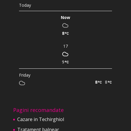
Today
Now
8
17
9
Friday
8
8
Pagini recomandate
Cazare in Techirghiol
Tratament balnear