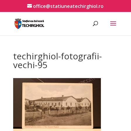
office@statiuneatechirghiol.ro
techirghiol-fotografii-
vechi-95