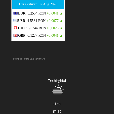
Curs valutar: 07 Aug 2026
EUR
: 5,2554 RON
+0,0041 ▲
USD
: 4,5584 RON
+0,0077 ▲
CHF
: 5,6244 RON
+0,0023 ▲
GBP
: 6,1277 RON
+0,0041 ▲
oferit de:
curs-valutar-bnr.ro
Techirghiol
-1
mist