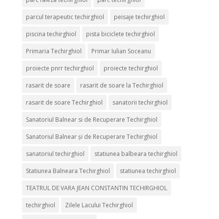
parcul terapeutic techirghiol
peisaje techirghiol
piscina techirghiol
pista biciclete techirghiol
Primaria Techirghiol
Primar Iulian Soceanu
proiecte pnrr techirghiol
proiecte techirghiol
rasarit de soare
rasarit de soare la Techirghiol
rasarit de soare Techirghiol
sanatorii techirghiol
Sanatoriul Balnear si de Recuperare Techirghiol
Sanatoriul Balnear și de Recuperare Techirghiol
sanatoriul techirghiol
statiunea balbeara techirghiol
Statiunea Balneara Techirghiol
statiunea techirghiol
TEATRUL DE VARA JEAN CONSTANTIN TECHIRGHIOL
techirghiol
Zilele Lacului Techirghiol