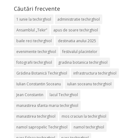
Căutări frecvente
1 iunie la techirghiol
administratie techirghiol
Ansamblul „Tekir”
apus de soare techirghiol
baile reci techirghiol
destinatia anului 2025
evenimente techirghiol
festivalul placintelor
fotografii techirghiol
gradina botanica techirghiol
Grădina Botanică Techirghiol
infrastructura techirghiol
Iulian Constantin Soceanu
iulian soceanu techirghiol
Jean Constantin
lacul Techirghiol
manastirea sfanta maria techirghiol
manastirea techirghiol
mos craciun la techirghiol
namol sapropelic Techirghiol
namol techirghiol
parc faleza techirghiol
parc techirghiol