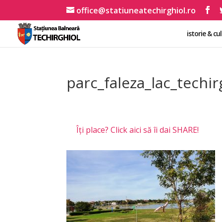
office@statiuneatechirghiol.ro
istorie & cu
parc_faleza_lac_techir
Îți place? Click aici să îi dai SHARE!