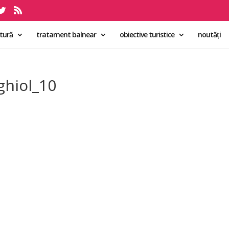
ltură
tratament balnear
obiective turistice
noutăți
ghiol_10