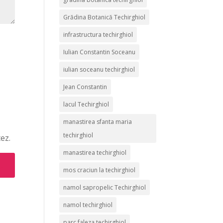
Grădina Botanică Techirghiol
infrastructura techirghiol
Iulian Constantin Soceanu
iulian soceanu techirghiol
Jean Constantin
lacul Techirghiol
manastirea sfanta maria
techirghiol
ez.
manastirea techirghiol
mos craciun la techirghiol
namol sapropelic Techirghiol
namol techirghiol
parc faleza techirghiol