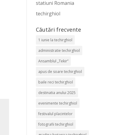
statiuni Romania
techirghiol
Căutări frecvente
1 iunie la techirghiol
administratie techirghiol
Ansamblul „Tekir”
apus de soare techirghiol
baile reci techirghiol
destinatia anului 2025
evenimente techirghiol
festivalul placintelor
fotografii techirghiol
gradina botanica techirghiol