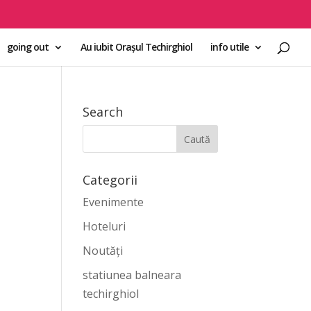
going out
Au iubit Orașul Techirghiol
info utile
Search
Categorii
Evenimente
Hoteluri
Noutăți
statiunea balneara
techirghiol