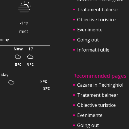
Tratament balnear
Obiective turistice
-1
Evenimente
mist
Going out
oday
Now
17
Informatii utile
8
9
riday
Recommended pages
8
Cazare in Techirghiol
8
Tratament balnear
Obiective turistice
Evenimente
Going out