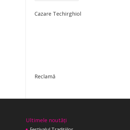
Cazare Techirghiol
Reclamă
Ultimele noutăți
Festivalul Tradițiilor