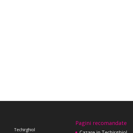
Pagini recomandate
Techirghiol
Cazare in Techirghiol