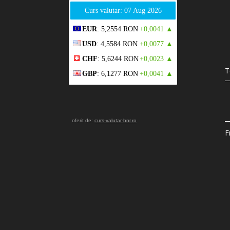
Curs valutar: 07 Aug 2026
EUR
: 5,2554 RON
+0,0041 ▲
USD
: 4,5584 RON
+0,0077 ▲
CHF
: 5,6244 RON
+0,0023 ▲
T
GBP
: 6,1277 RON
+0,0041 ▲
oferit de:
curs-valutar-bnr.ro
F