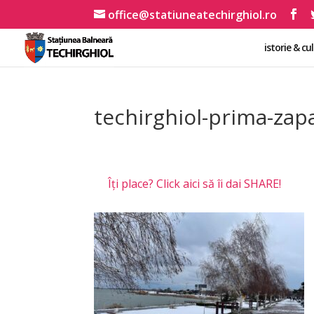
office@statiuneatechirghiol.ro
istorie & cu
techirghiol-prima-zap
Îți place? Click aici să îi dai SHARE!