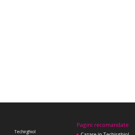
Pagini recomandate
Techirghiol
Cazare in Techirghiol