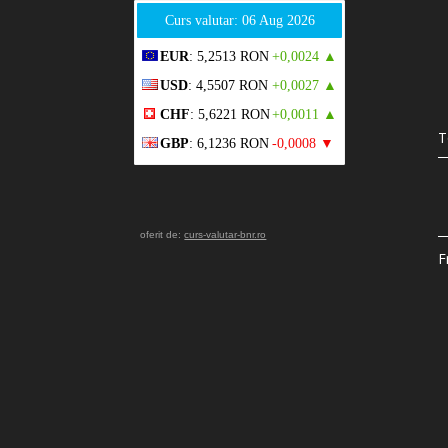
Curs valutar: 06 Aug 2026
EUR
: 5,2513 RON
+0,0024 ▲
USD
: 4,5507 RON
+0,0027 ▲
CHF
: 5,6221 RON
+0,0011 ▲
T
GBP
: 6,1236 RON
-0,0008 ▼
oferit de:
curs-valutar-bnr.ro
F