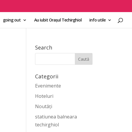
going out
Au iubit Orașul Techirghiol
info utile
Search
Categorii
Evenimente
Hoteluri
Noutăți
statiunea balneara
techirghiol