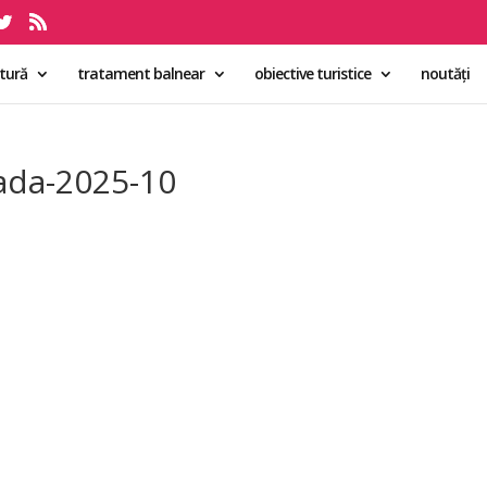
ltură
tratament balnear
obiective turistice
noutăți
ada-2025-10