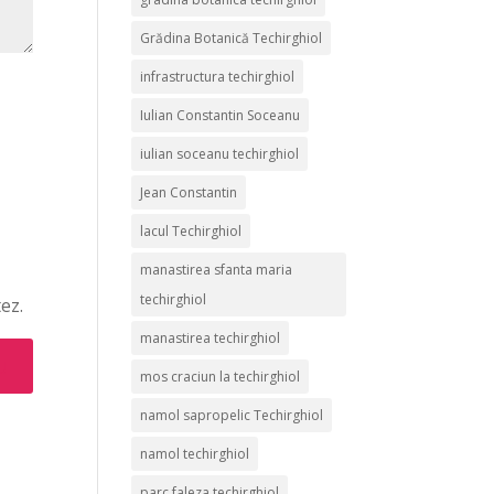
Grădina Botanică Techirghiol
infrastructura techirghiol
Iulian Constantin Soceanu
iulian soceanu techirghiol
Jean Constantin
lacul Techirghiol
manastirea sfanta maria
techirghiol
ez.
manastirea techirghiol
mos craciun la techirghiol
namol sapropelic Techirghiol
namol techirghiol
parc faleza techirghiol