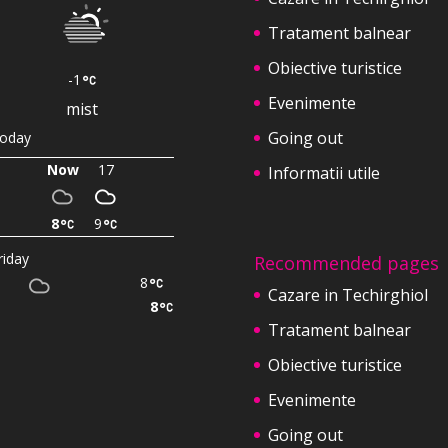
Tratament balnear
Obiective turistice
-1
Evenimente
mist
Going out
oday
Now
17
Informatii utile
8
9
riday
Recommended pages
8
Cazare in Techirghiol
8
Tratament balnear
Obiective turistice
Evenimente
Going out