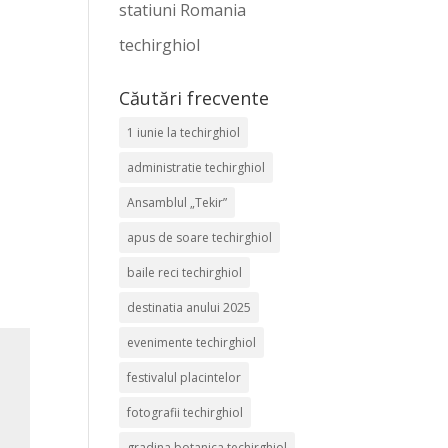
statiuni Romania
techirghiol
Căutări frecvente
1 iunie la techirghiol
administratie techirghiol
Ansamblul „Tekir”
apus de soare techirghiol
baile reci techirghiol
destinatia anului 2025
evenimente techirghiol
festivalul placintelor
fotografii techirghiol
gradina botanica techirghiol