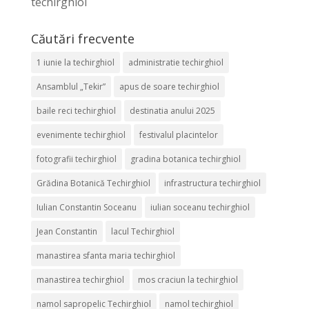
techirghiol
Căutări frecvente
1 iunie la techirghiol
administratie techirghiol
Ansamblul „Tekir”
apus de soare techirghiol
baile reci techirghiol
destinatia anului 2025
evenimente techirghiol
festivalul placintelor
fotografii techirghiol
gradina botanica techirghiol
Grădina Botanică Techirghiol
infrastructura techirghiol
Iulian Constantin Soceanu
iulian soceanu techirghiol
Jean Constantin
lacul Techirghiol
manastirea sfanta maria techirghiol
manastirea techirghiol
mos craciun la techirghiol
namol sapropelic Techirghiol
namol techirghiol