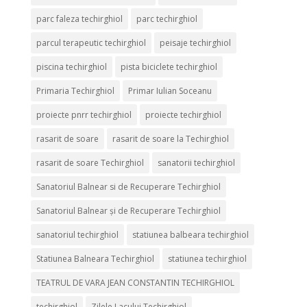
parc faleza techirghiol
parc techirghiol
parcul terapeutic techirghiol
peisaje techirghiol
piscina techirghiol
pista biciclete techirghiol
Primaria Techirghiol
Primar Iulian Soceanu
proiecte pnrr techirghiol
proiecte techirghiol
rasarit de soare
rasarit de soare la Techirghiol
rasarit de soare Techirghiol
sanatorii techirghiol
Sanatoriul Balnear si de Recuperare Techirghiol
Sanatoriul Balnear și de Recuperare Techirghiol
sanatoriul techirghiol
statiunea balbeara techirghiol
Statiunea Balneara Techirghiol
statiunea techirghiol
TEATRUL DE VARA JEAN CONSTANTIN TECHIRGHIOL
techirghiol
Zilele Lacului Techirghiol