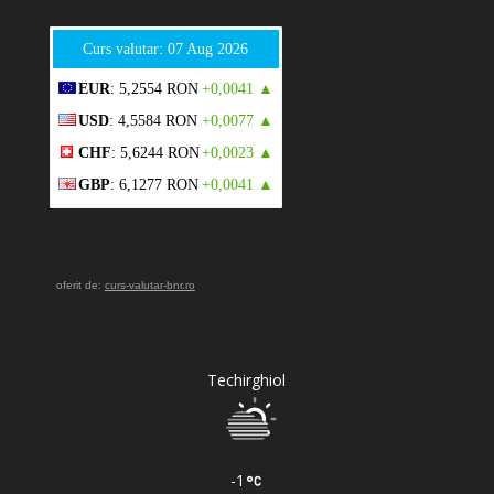
Curs valutar: 07 Aug 2026
EUR
: 5,2554 RON
+0,0041 ▲
USD
: 4,5584 RON
+0,0077 ▲
CHF
: 5,6244 RON
+0,0023 ▲
GBP
: 6,1277 RON
+0,0041 ▲
oferit de:
curs-valutar-bnr.ro
Techirghiol
-1