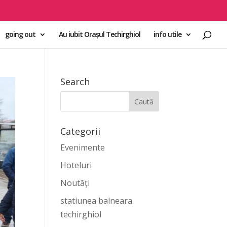
going out
Au iubit Orașul Techirghiol
info utile
Search
Categorii
Evenimente
Hoteluri
Noutăți
statiunea balneara
techirghiol