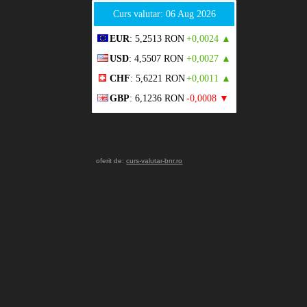
Curs valutar: 06 Aug 2026
EUR
: 5,2513 RON
+0,0024 ▲
USD
: 4,5507 RON
+0,0027 ▲
CHF
: 5,6221 RON
+0,0011 ▲
GBP
: 6,1236 RON
-0,0008 ▼
oferit de:
curs-valutar-bnr.ro