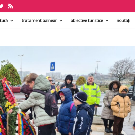
ltură
tratament balnear
obiective turistice
noutăți