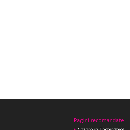
Pagini recomandate
Cazare in Techirghiol