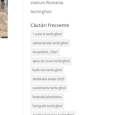
statiuni Romania
techirghiol
Căutări frecvente
1 iunie la techirghiol
administratie techirghiol
Ansamblul „Tekir”
apus de soare techirghiol
baile reci techirghiol
destinatia anului 2025
evenimente techirghiol
festivalul placintelor
fotografii techirghiol
gradina botanica techirghiol