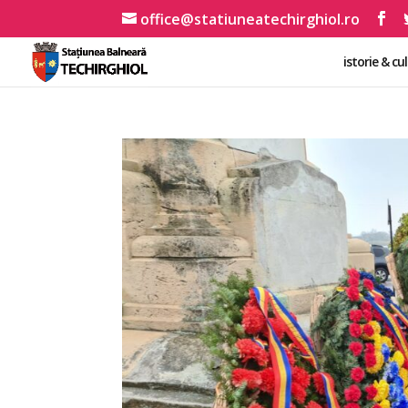
office@statiuneatechirghiol.ro
istorie & cu