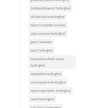
Grădina Botanică Techirghiol
infrastructura techirghiol
Iulian Constantin Soceanu
iulian soceanu techirghiol
Jean Constantin
lacul Techirghiol
manastirea sfanta maria
techirghiol
manastirea techirghiol
mos craciun la techirghiol
namol sapropelic Techirghiol
namol techirghiol
parc faleza techirghiol