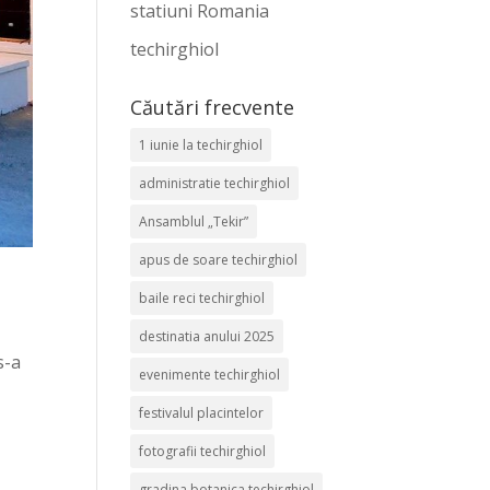
statiuni Romania
techirghiol
Căutări frecvente
1 iunie la techirghiol
administratie techirghiol
Ansamblul „Tekir”
apus de soare techirghiol
baile reci techirghiol
destinatia anului 2025
s-a
evenimente techirghiol
festivalul placintelor
fotografii techirghiol
gradina botanica techirghiol