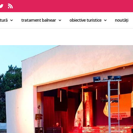
ltură
tratament balnear
obiective turistice
noutăți