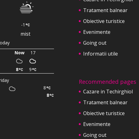
Tratament balnear
Obiective turistice
-1
Evenimente
mist
Going out
oday
Now
17
Informatii utile
8
9
riday
Recommended pages
8
Cazare in Techirghiol
8
Tratament balnear
Obiective turistice
Evenimente
Going out