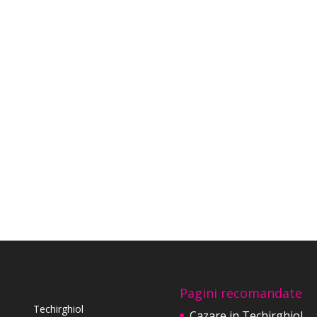
Pagini recomandate
Techirghiol
Cazare in Techirghiol