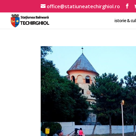
office@statiuneatechirghiol.ro
istorie & cu