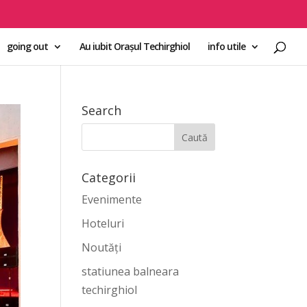
going out
Au iubit Orașul Techirghiol
info utile
Search
Categorii
Evenimente
Hoteluri
Noutăți
statiunea balneara
techirghiol