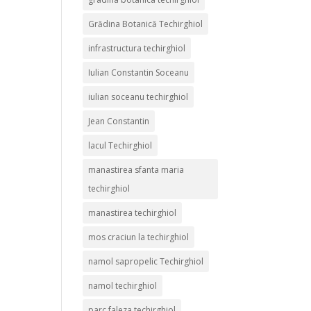
Grădina Botanică Techirghiol
infrastructura techirghiol
Iulian Constantin Soceanu
iulian soceanu techirghiol
Jean Constantin
lacul Techirghiol
manastirea sfanta maria
techirghiol
manastirea techirghiol
mos craciun la techirghiol
namol sapropelic Techirghiol
namol techirghiol
parc faleza techirghiol