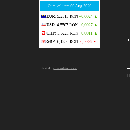
Curs valutar: 06 Aug 2026
EUR
: 5,2513 RON
+0,0024 ▲
USD
: 4,5507 RON
+0,0027 ▲
CHF
: 5,6221 RON
+0,0011 ▲
T
GBP
: 6,1236 RON
-0,0008 ▼
oferit de:
curs-valutar-bnr.ro
F