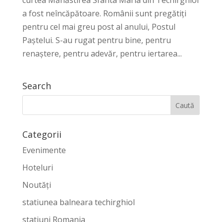
curtea Mănăstirea Sfânta Maria din Techirghiol
a fost neîncăpătoare. Românii sunt pregătiți
pentru cel mai greu post al anului, Postul
Paștelui. S-au rugat pentru bine, pentru
renaștere, pentru adevăr, pentru iertarea...
Search
Categorii
Evenimente
Hoteluri
Noutăți
statiunea balneara techirghiol
statiuni Romania