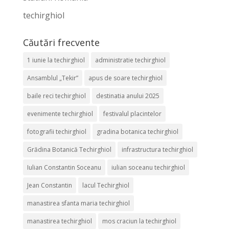
techirghiol
Căutări frecvente
1 iunie la techirghiol
administratie techirghiol
Ansamblul „Tekir”
apus de soare techirghiol
baile reci techirghiol
destinatia anului 2025
evenimente techirghiol
festivalul placintelor
fotografii techirghiol
gradina botanica techirghiol
Grădina Botanică Techirghiol
infrastructura techirghiol
Iulian Constantin Soceanu
iulian soceanu techirghiol
Jean Constantin
lacul Techirghiol
manastirea sfanta maria techirghiol
manastirea techirghiol
mos craciun la techirghiol