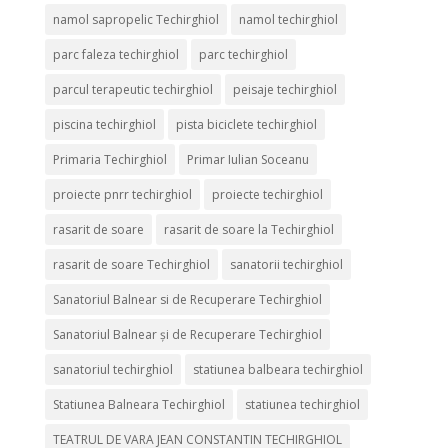
namol sapropelic Techirghiol
namol techirghiol
parc faleza techirghiol
parc techirghiol
parcul terapeutic techirghiol
peisaje techirghiol
piscina techirghiol
pista biciclete techirghiol
Primaria Techirghiol
Primar Iulian Soceanu
proiecte pnrr techirghiol
proiecte techirghiol
rasarit de soare
rasarit de soare la Techirghiol
rasarit de soare Techirghiol
sanatorii techirghiol
Sanatoriul Balnear si de Recuperare Techirghiol
Sanatoriul Balnear și de Recuperare Techirghiol
sanatoriul techirghiol
statiunea balbeara techirghiol
Statiunea Balneara Techirghiol
statiunea techirghiol
TEATRUL DE VARA JEAN CONSTANTIN TECHIRGHIOL