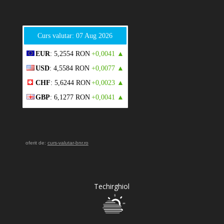
Curs valutar: 07 Aug 2026
EUR
: 5,2554 RON
+0,0041 ▲
USD
: 4,5584 RON
+0,0077 ▲
CHF
: 5,6244 RON
+0,0023 ▲
GBP
: 6,1277 RON
+0,0041 ▲
oferit de:
curs-valutar-bnr.ro
Techirghiol