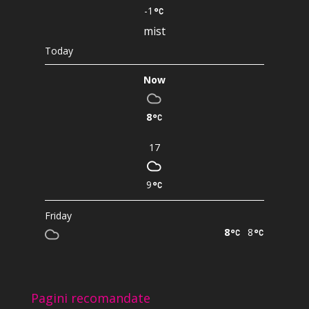
-1
mist
Today
Now
8
17
9
Friday
8
8
Pagini recomandate