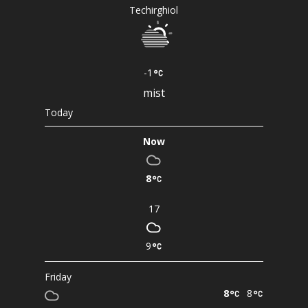
Techirghiol
-1
mist
Today
Now
8
17
9
Friday
8
8