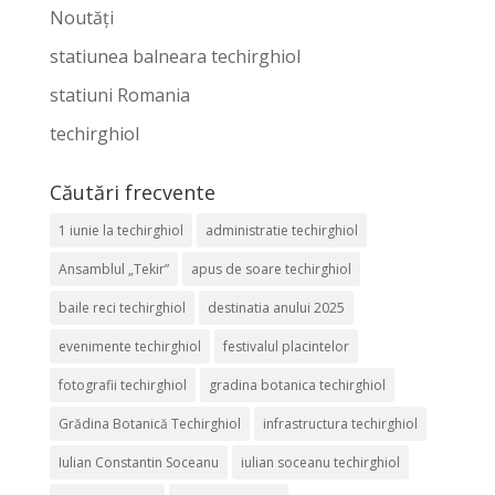
Noutăți
statiunea balneara techirghiol
statiuni Romania
techirghiol
Căutări frecvente
1 iunie la techirghiol
administratie techirghiol
Ansamblul „Tekir”
apus de soare techirghiol
baile reci techirghiol
destinatia anului 2025
evenimente techirghiol
festivalul placintelor
fotografii techirghiol
gradina botanica techirghiol
Grădina Botanică Techirghiol
infrastructura techirghiol
Iulian Constantin Soceanu
iulian soceanu techirghiol