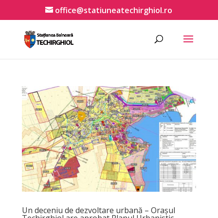
office@statiuneatechirghiol.ro
Un deceniu de dezvoltare urbană – Orașul
Techirghiol are aprobat Planul Urbanistic