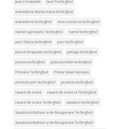
Jean Constantin
lacul Techirghiol
manastirea sfanta maria techirghiol
manastirea techirghiol
mos craciun la techirghiol
namol sapropelic Techirghiol
namol techirghiol
parc faleza techirghiol
parc techirghiol
parcul terapeutic techirghiol
peisaje techirghiol
piscina techirghiol
pista biciclete techirghiol
Primaria Techirghiol
Primar Iulian Soceanu
proiecte pnrr techirghiol
proiecte techirghiol
rasarit de soare
rasarit de soare la Techirghiol
rasarit de soare Techirghiol
sanatorii techirghiol
Sanatoriul Balnear si de Recuperare Techirghiol
Sanatoriul Balnear și de Recuperare Techirghiol