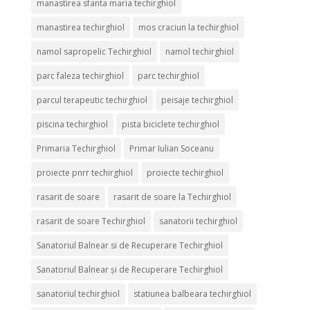
manastirea sfanta maria techirghiol
manastirea techirghiol
mos craciun la techirghiol
namol sapropelic Techirghiol
namol techirghiol
parc faleza techirghiol
parc techirghiol
parcul terapeutic techirghiol
peisaje techirghiol
piscina techirghiol
pista biciclete techirghiol
Primaria Techirghiol
Primar Iulian Soceanu
proiecte pnrr techirghiol
proiecte techirghiol
rasarit de soare
rasarit de soare la Techirghiol
rasarit de soare Techirghiol
sanatorii techirghiol
Sanatoriul Balnear si de Recuperare Techirghiol
Sanatoriul Balnear și de Recuperare Techirghiol
sanatoriul techirghiol
statiunea balbeara techirghiol