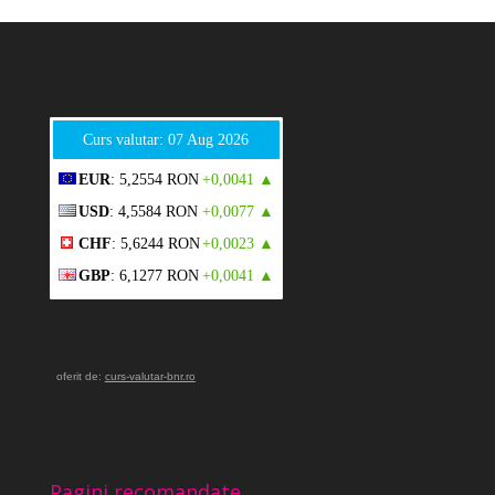
Curs valutar: 07 Aug 2026
EUR
: 5,2554 RON
+0,0041 ▲
USD
: 4,5584 RON
+0,0077 ▲
CHF
: 5,6244 RON
+0,0023 ▲
GBP
: 6,1277 RON
+0,0041 ▲
oferit de:
curs-valutar-bnr.ro
Pagini recomandate