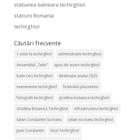
statiunea balneara techirghiol
statiuni Romania
techirghiol
Căutări frecvente
1 iunie la techirghiol
administratie techirghiol
Ansamblul „Tekir”
apus de soare techirghiol
baile reci techirghiol
destinatia anului 2025
evenimente techirghiol
festivalul placintelor
fotografii techirghiol
gradina botanica techirghiol
Grădina Botanică Techirghiol
infrastructura techirghiol
Iulian Constantin Soceanu
iulian soceanu techirghiol
Jean Constantin
lacul Techirghiol