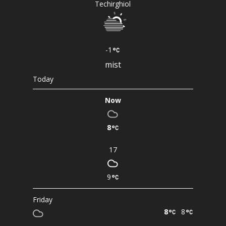
Techirghiol
-1
mist
Today
Now
8
17
9
Friday
8
8