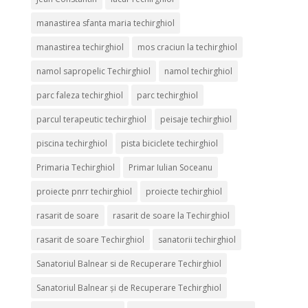
manastirea sfanta maria techirghiol
manastirea techirghiol
mos craciun la techirghiol
namol sapropelic Techirghiol
namol techirghiol
parc faleza techirghiol
parc techirghiol
parcul terapeutic techirghiol
peisaje techirghiol
piscina techirghiol
pista biciclete techirghiol
Primaria Techirghiol
Primar Iulian Soceanu
proiecte pnrr techirghiol
proiecte techirghiol
rasarit de soare
rasarit de soare la Techirghiol
rasarit de soare Techirghiol
sanatorii techirghiol
Sanatoriul Balnear si de Recuperare Techirghiol
Sanatoriul Balnear și de Recuperare Techirghiol