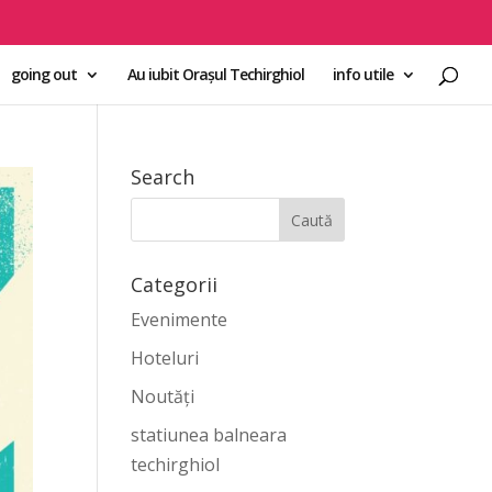
going out
Au iubit Orașul Techirghiol
info utile
Search
Categorii
Evenimente
Hoteluri
Noutăți
statiunea balneara
techirghiol