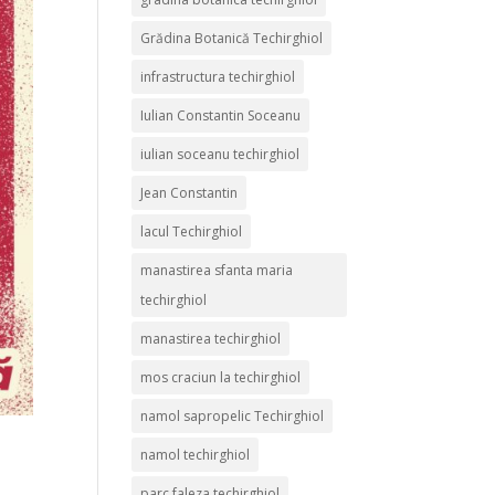
Grădina Botanică Techirghiol
infrastructura techirghiol
Iulian Constantin Soceanu
iulian soceanu techirghiol
Jean Constantin
lacul Techirghiol
manastirea sfanta maria
techirghiol
manastirea techirghiol
mos craciun la techirghiol
namol sapropelic Techirghiol
namol techirghiol
parc faleza techirghiol