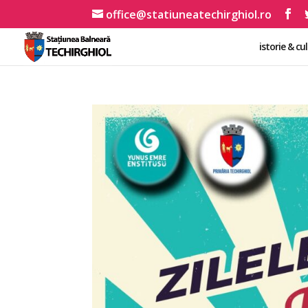
office@statiuneatechirghiol.ro
istorie & cu