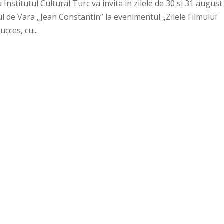
nstitutul Cultural Turc va invita in zilele de 30 si 31 august
ul de Vara „Jean Constantin” la evenimentul „Zilele Filmului
cces, cu...