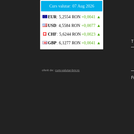
Curs valutar: 07 Aug 2026
EUR
: 5,2554 RON
+0,0041 ▲
USD
: 4,5584 RON
+0,0077 ▲
CHF
: 5,6244 RON
+0,0023 ▲
T
GBP
: 6,1277 RON
+0,0041 ▲
oferit de:
curs-valutar-bnr.ro
F