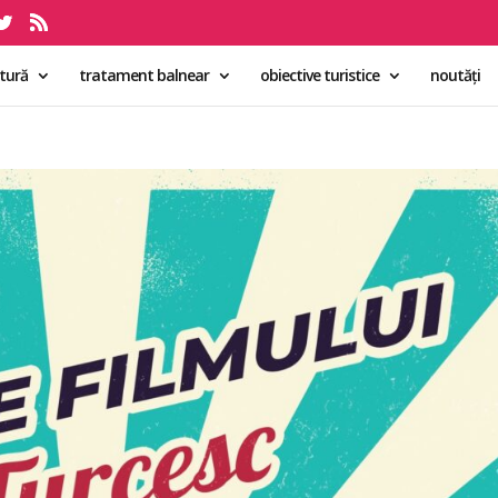
ltură
tratament balnear
obiective turistice
noutăți