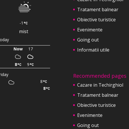
Tratament balnear
Obiective turistice
-1
Evenimente
mist
Going out
oday
Now
17
Informatii utile
8
9
riday
Recommended pages
8
Cazare in Techirghiol
8
Tratament balnear
Obiective turistice
Evenimente
Going out