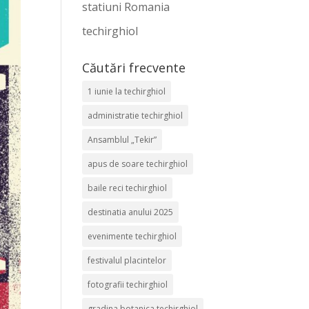
statiuni Romania
techirghiol
Căutări frecvente
1 iunie la techirghiol
administratie techirghiol
Ansamblul „Tekir”
apus de soare techirghiol
baile reci techirghiol
destinatia anului 2025
evenimente techirghiol
festivalul placintelor
fotografii techirghiol
gradina botanica techirghiol