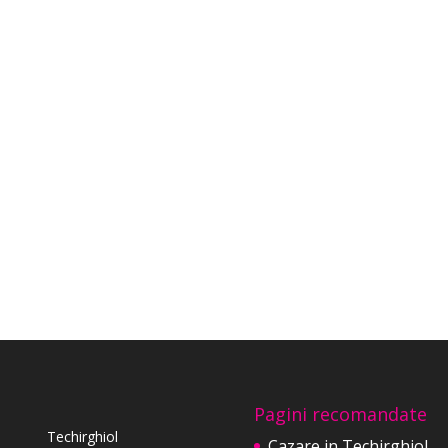
Pagini recomandate
Techirghiol
Cazare in Techirghiol