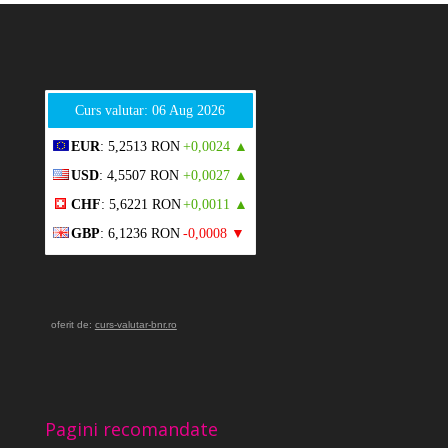
Curs valutar: 06 Aug 2026
EUR
: 5,2513 RON
+0,0024 ▲
USD
: 4,5507 RON
+0,0027 ▲
CHF
: 5,6221 RON
+0,0011 ▲
GBP
: 6,1236 RON
-0,0008 ▼
oferit de:
curs-valutar-bnr.ro
Pagini recomandate