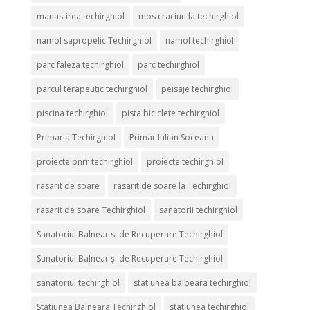
manastirea techirghiol
mos craciun la techirghiol
namol sapropelic Techirghiol
namol techirghiol
parc faleza techirghiol
parc techirghiol
parcul terapeutic techirghiol
peisaje techirghiol
piscina techirghiol
pista biciclete techirghiol
Primaria Techirghiol
Primar Iulian Soceanu
proiecte pnrr techirghiol
proiecte techirghiol
rasarit de soare
rasarit de soare la Techirghiol
rasarit de soare Techirghiol
sanatorii techirghiol
Sanatoriul Balnear si de Recuperare Techirghiol
Sanatoriul Balnear și de Recuperare Techirghiol
sanatoriul techirghiol
statiunea balbeara techirghiol
Statiunea Balneara Techirghiol
statiunea techirghiol