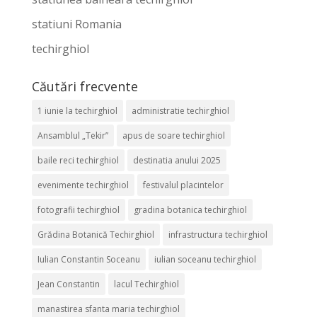
statiuni Romania
techirghiol
Căutări frecvente
1 iunie la techirghiol
administratie techirghiol
Ansamblul „Tekir”
apus de soare techirghiol
baile reci techirghiol
destinatia anului 2025
evenimente techirghiol
festivalul placintelor
fotografii techirghiol
gradina botanica techirghiol
Grădina Botanică Techirghiol
infrastructura techirghiol
Iulian Constantin Soceanu
iulian soceanu techirghiol
Jean Constantin
lacul Techirghiol
manastirea sfanta maria techirghiol