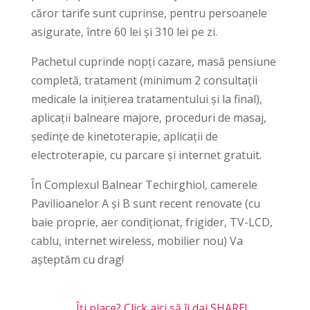
căror tarife sunt cuprinse, pentru persoanele
asigurate, între 60 lei și 310 lei pe zi.
Pachetul cuprinde nopți cazare, masă pensiune
completă, tratament (minimum 2 consultații
medicale la inițierea tratamentului și la final),
aplicații balneare majore, proceduri de masaj,
ședințe de kinetoterapie, aplicații de
electroterapie, cu parcare și internet gratuit.
În Complexul Balnear Techirghiol, camerele
Pavilioanelor A și B sunt recent renovate (cu
baie proprie, aer condiționat, frigider, TV-LCD,
cablu, internet wireless, mobilier nou) Va
așteptăm cu drag!
Îți place? Click aici să îi dai SHARE!