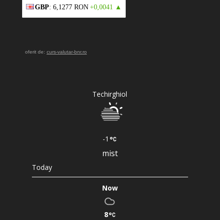
GBP
: 6,1277 RON
+0,0041 ▲
oferit de:
curs-valutar-bnr.ro
Techirghiol
-1
mist
Today
Now
8