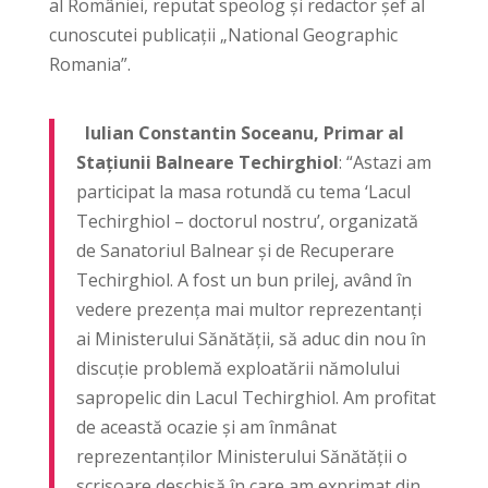
al României, reputat speolog și redactor șef al
cunoscutei publicații „National Geographic
Romania”.
Iulian Constantin Soceanu, Primar al
Stațiunii Balneare Techirghiol
: “Astazi am
participat la masa rotundă cu tema ‘Lacul
Techirghiol – doctorul nostru’, organizată
de Sanatoriul Balnear și de Recuperare
Techirghiol. A fost un bun prilej, având în
vedere prezența mai multor reprezentanți
ai Ministerului Sănătății, să aduc din nou în
discuție problemă exploatării nămolului
sapropelic din Lacul Techirghiol. Am profitat
de această ocazie și am înmânat
reprezentanților Ministerului Sănătății o
scrisoare deschisă în care am exprimat din