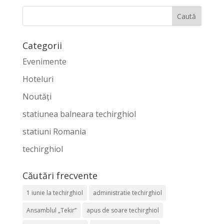
Categorii
Evenimente
Hoteluri
Noutăți
statiunea balneara techirghiol
statiuni Romania
techirghiol
Căutări frecvente
1 iunie la techirghiol
administratie techirghiol
Ansamblul „Tekir”
apus de soare techirghiol