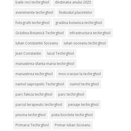
baile reci techirghiol
destinatia anului 2025
evenimente techirghiol
festivalul placintelor
fotografii techirghiol
gradina botanica techirghiol
Grădina Botanică Techirghiol
infrastructura techirghiol
Iulian Constantin Soceanu
iulian soceanu techirghiol
Jean Constantin
lacul Techirghiol
manastirea sfanta maria techirghiol
manastirea techirghiol
mos craciun la techirghiol
namol sapropelic Techirghiol
namol techirghiol
parc faleza techirghiol
parc techirghiol
parcul terapeutic techirghiol
peisaje techirghiol
piscina techirghiol
pista biciclete techirghiol
Primaria Techirghiol
Primar Iulian Soceanu