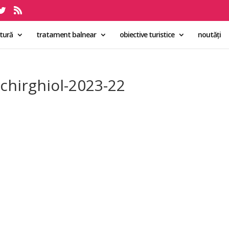
ltură
tratament balnear
obiective turistice
noutăți
echirghiol-2023-22