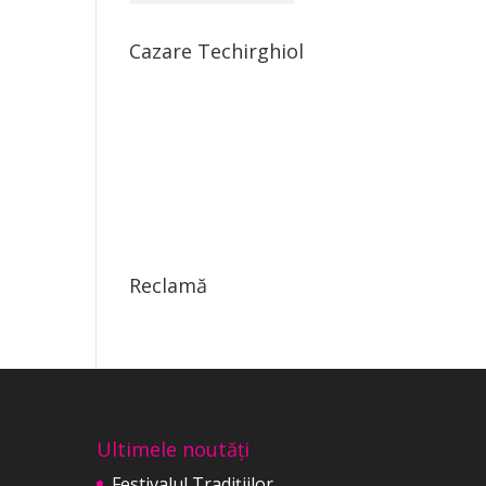
Cazare Techirghiol
Reclamă
Ultimele noutăți
Festivalul Tradițiilor