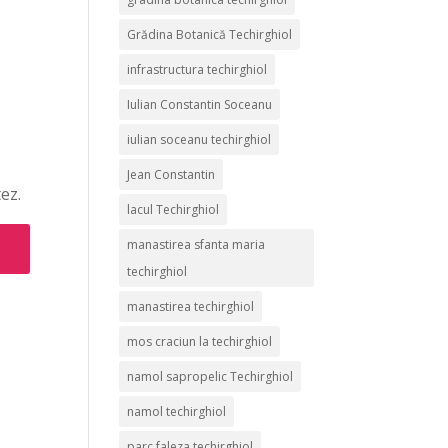
Grădina Botanică Techirghiol
infrastructura techirghiol
Iulian Constantin Soceanu
iulian soceanu techirghiol
Jean Constantin
ez.
lacul Techirghiol
manastirea sfanta maria
techirghiol
manastirea techirghiol
mos craciun la techirghiol
namol sapropelic Techirghiol
namol techirghiol
parc faleza techirghiol