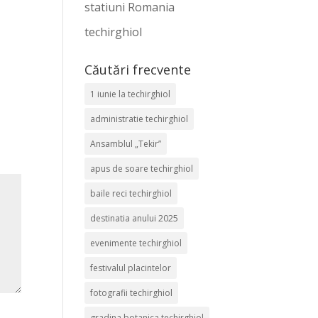
statiuni Romania
techirghiol
Căutări frecvente
1 iunie la techirghiol
administratie techirghiol
Ansamblul „Tekir”
apus de soare techirghiol
baile reci techirghiol
destinatia anului 2025
evenimente techirghiol
festivalul placintelor
fotografii techirghiol
gradina botanica techirghiol