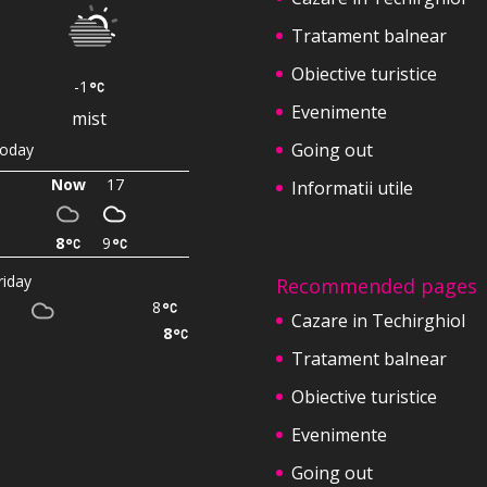
Tratament balnear
Obiective turistice
-1
Evenimente
mist
Going out
oday
Now
17
Informatii utile
8
9
riday
Recommended pages
8
Cazare in Techirghiol
8
Tratament balnear
Obiective turistice
Evenimente
Going out