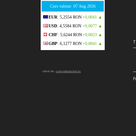
Curs valutar: 07 Aug 2026
EUR
: 5,2554 RON
+0,0041 ▲
USD
: 4,5584 RON
+0,0077 ▲
CHF
: 5,6244 RON
+0,0023 ▲
T
GBP
: 6,1277 RON
+0,0041 ▲
oferit de:
curs-valutar-bnr.ro
F