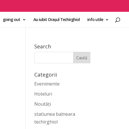
going out
Au iubit Orașul Techirghiol
info utile
Search
Categorii
Evenimente
Hoteluri
Noutăți
statiunea balneara
techirghiol