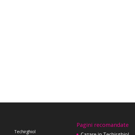
Pagini recomandate
Techirghiol
Cazare in Techirghiol