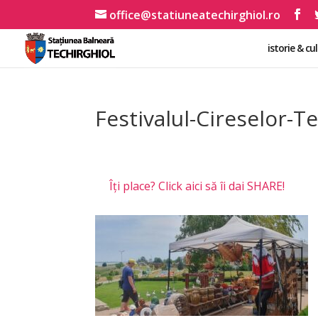
office@statiuneatechirghiol.ro
istorie & cu
Festivalul-Cireselor-T
Îți place? Click aici să îi dai SHARE!