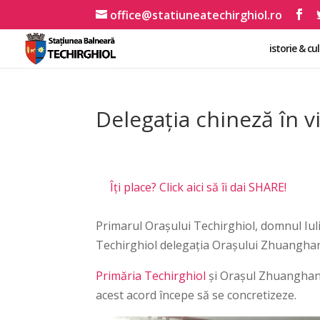
office@statiuneatechirghiol.ro
istorie & cu
Delegaţia chineză în vi
Îți place? Click aici să îi dai SHARE!
Primarul Orașului Techirghiol, domnul Iuli
Techirghiol delegația Orașului Zhuanghan
Primăria Techirghiol
și Orașul Zhuanghang 
acest acord începe să se concretizeze.