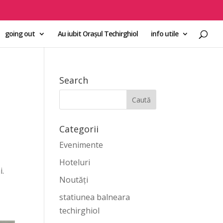
going out
Au iubit Orașul Techirghiol
info utile
Search
Categorii
Evenimente
Hoteluri
i.
Noutăți
ă
statiunea balneara
techirghiol