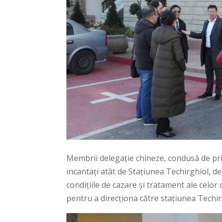
Membrii delegație chineze, condusă de p
incantați atât de Stațiunea Techirghiol, de
condițiile de cazare și tratament ale celo
pentru a direcționa către stațiunea Techirg