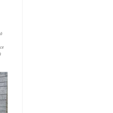
să
 ce
ă