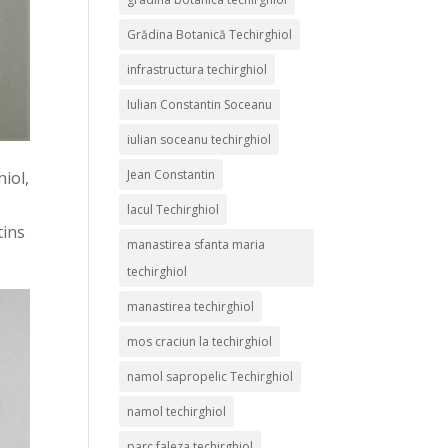
Grădina Botanică Techirghiol
infrastructura techirghiol
Iulian Constantin Soceanu
iulian soceanu techirghiol
Jean Constantin
iol,
lacul Techirghiol
tins
manastirea sfanta maria
techirghiol
manastirea techirghiol
mos craciun la techirghiol
namol sapropelic Techirghiol
namol techirghiol
parc faleza techirghiol