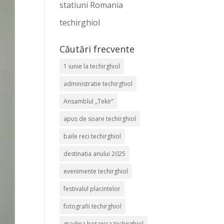
statiuni Romania
techirghiol
Căutări frecvente
1 iunie la techirghiol
administratie techirghiol
Ansamblul „Tekir”
apus de soare techirghiol
baile reci techirghiol
destinatia anului 2025
evenimente techirghiol
festivalul placintelor
fotografii techirghiol
gradina botanica techirghiol