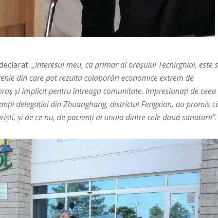
declarat:
„Interesul meu, ca primar al orașului Techirghiol, este 
etenie din care pot rezulta colaborări economice extrem de
raș și implicit pentru întreaga comunitate. Impresionați de ceea
anții delegației din Zhuanghang, districtul Fengxian, au promis c
uriști, și de ce nu, de pacienți ai unuia dintre cele două sanatorii”
.