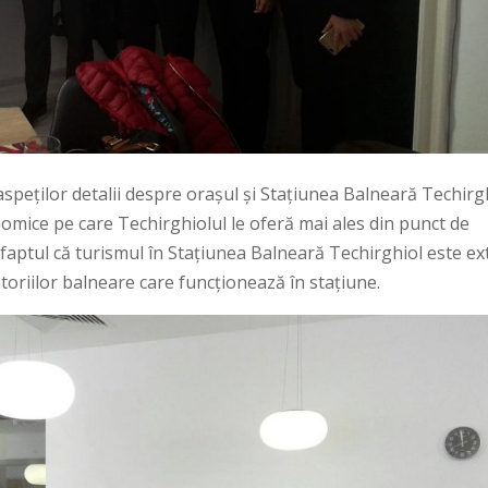
speților detalii despre orașul și Stațiunea Balneară Techirgh
mice pe care Techirghiolul le oferă mai ales din punct de
 faptul că turismul în Stațiunea Balneară Techirghiol este ex
atoriilor balneare care funcționează în stațiune.