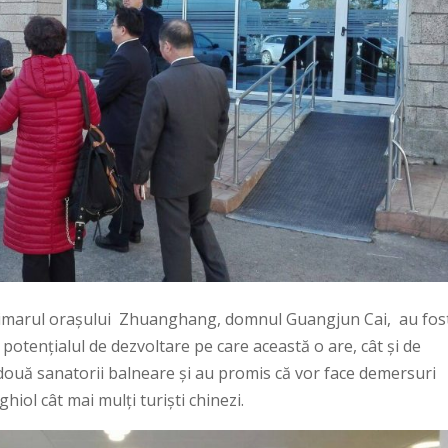
rimarul orașului Zhuanghang, domnul Guangjun Cai, au fos
 potențialul de dezvoltare pe care această o are, cât și de
r două sanatorii balneare și au promis că vor face demersuri
hiol cât mai mulți turiști chinezi.