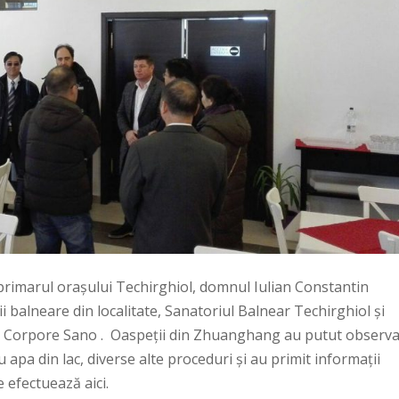
 primarul orașului Techirghiol, domnul Iulian Constantin
ii balneare din localitate, Sanatoriul Balnear Techirghiol și
A. Corpore Sano . Oaspeții din Zhuanghang au putut observ
 apa din lac, diverse alte proceduri și au primit informații
 efectuează aici.