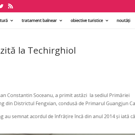
ltură
tratament balnear
obiective turistice
noutăți
zită la Techirghiol
an Constantin Soceanu, a primit astăzi la sediul Primăriei
g din Districtul Fengxian, condusă de Primarul Guangjun Ca
au semnat acordul de înfrățire încă din anul 2014 și iată c