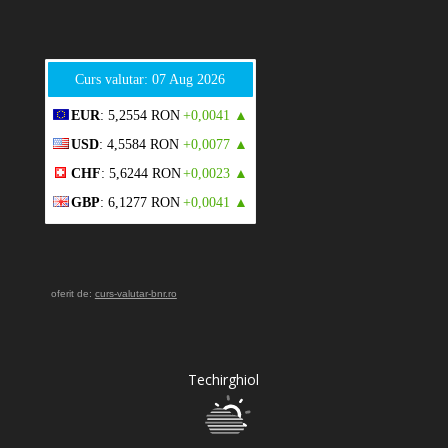
Curs valutar: 07 Aug 2026
EUR
: 5,2554 RON
+0,0041 ▲
USD
: 4,5584 RON
+0,0077 ▲
CHF
: 5,6244 RON
+0,0023 ▲
GBP
: 6,1277 RON
+0,0041 ▲
oferit de:
curs-valutar-bnr.ro
Techirghiol