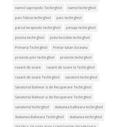
namol sapropelic Techirghiol
namol techirghiol
parc faleza techirghiol
parc techirghiol
parcul terapeutic techirghiol
peisaje techirghiol
piscina techirghiol
pista biciclete techirghiol
Primaria Techirghiol
Primar Iulian Soceanu
proiecte pnrr techirghiol
proiecte techirghiol
rasarit de soare
rasarit de soare la Techirghiol
rasarit de soare Techirghiol
sanatorii techirghiol
Sanatoriul Balnear si de Recuperare Techirghiol
Sanatoriul Balnear și de Recuperare Techirghiol
sanatoriul techirghiol
statiunea balbeara techirghiol
Statiunea Balneara Techirghiol
statiunea techirghiol
TEATRUL DE VARA JEAN CONSTANTIN TECHIRGHIOL