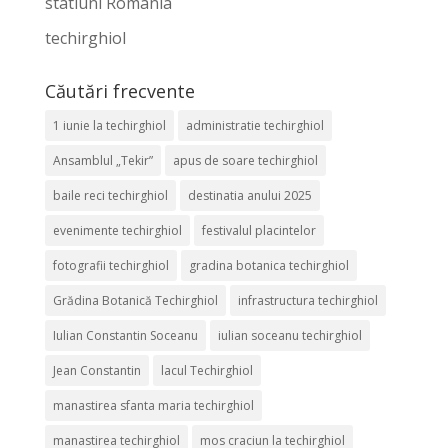
statiuni Romania
techirghiol
Căutări frecvente
1 iunie la techirghiol
administratie techirghiol
Ansamblul „Tekir”
apus de soare techirghiol
baile reci techirghiol
destinatia anului 2025
evenimente techirghiol
festivalul placintelor
fotografii techirghiol
gradina botanica techirghiol
Grădina Botanică Techirghiol
infrastructura techirghiol
Iulian Constantin Soceanu
iulian soceanu techirghiol
Jean Constantin
lacul Techirghiol
manastirea sfanta maria techirghiol
manastirea techirghiol
mos craciun la techirghiol