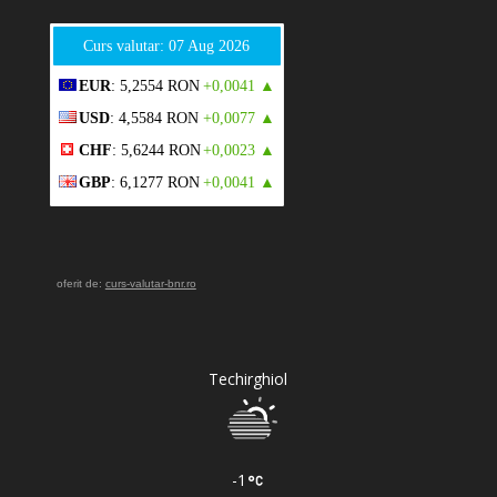
Curs valutar: 07 Aug 2026
EUR
: 5,2554 RON
+0,0041 ▲
USD
: 4,5584 RON
+0,0077 ▲
CHF
: 5,6244 RON
+0,0023 ▲
GBP
: 6,1277 RON
+0,0041 ▲
oferit de:
curs-valutar-bnr.ro
Techirghiol
-1