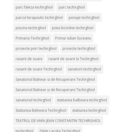
parc faleza techirghiol
parc techirghiol
parcul terapeutic techirghiol
peisaje techirghiol
piscina techirghiol
pista biciclete techirghiol
Primaria Techirghiol
Primar Iulian Soceanu
proiecte pnrr techirghiol
proiecte techirghiol
rasarit de soare
rasarit de soare la Techirghiol
rasarit de soare Techirghiol
sanatorii techirghiol
Sanatoriul Balnear si de Recuperare Techirghiol
Sanatoriul Balnear și de Recuperare Techirghiol
sanatoriul techirghiol
statiunea balbeara techirghiol
Statiunea Balneara Techirghiol
statiunea techirghiol
TEATRUL DE VARA JEAN CONSTANTIN TECHIRGHIOL
techirghiol
Zilele Lacului Techirghiol