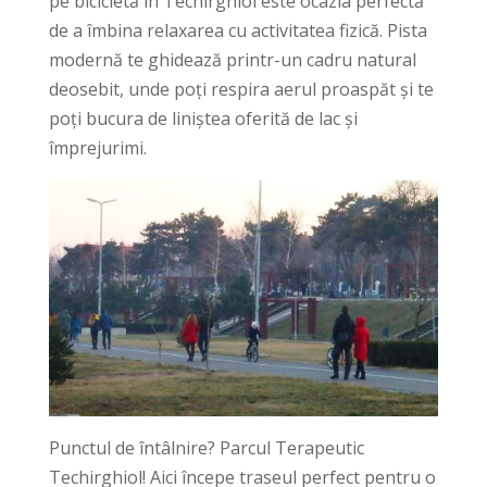
pe bicicletă în Techirghiol este ocazia perfectă
de a îmbina relaxarea cu activitatea fizică. Pista
modernă te ghidează printr-un cadru natural
deosebit, unde poți respira aerul proaspăt și te
poți bucura de liniștea oferită de lac și
împrejurimi.
Punctul de întâlnire? Parcul Terapeutic
Techirghiol! Aici începe traseul perfect pentru o