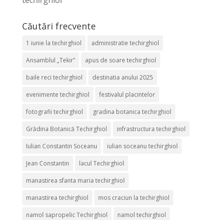
Căutări frecvente
1 iunie la techirghiol
administratie techirghiol
Ansamblul „Tekir”
apus de soare techirghiol
baile reci techirghiol
destinatia anului 2025
evenimente techirghiol
festivalul placintelor
fotografii techirghiol
gradina botanica techirghiol
Grădina Botanică Techirghiol
infrastructura techirghiol
Iulian Constantin Soceanu
iulian soceanu techirghiol
Jean Constantin
lacul Techirghiol
manastirea sfanta maria techirghiol
manastirea techirghiol
mos craciun la techirghiol
namol sapropelic Techirghiol
namol techirghiol