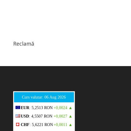
Reclamă
Curs valutar: 06 Aug 2026
EUR
: 5,2513 RON
+0,0024 ▲
USD
: 4,5507 RON
+0,0027 ▲
CHF
: 5,6221 RON
+0,0011 ▲