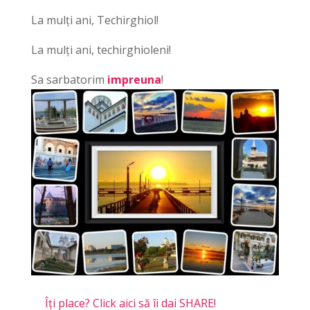
La mulți ani, Techirghiol!
La mulți ani, techirghioleni!
Sa sarbatorim
impreuna
!
Îți place? Click aici să îi dai SHARE!