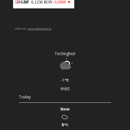
GBP
: 6,1236 RON
-0,0008 ▼
oferit de:
curs-valutar-bnr.ro
Techirghiol
-1
mist
Today
Now
8