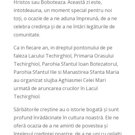
Hristos sau Boboteaza. Această zi este,
intotdeauna, un moment special pentru noi
toți, o ocazie de a ne aduna împreună, de a ne
celebra credința și de a ne întări legăturile de
comunitate.
Ca in fiecare an, in dreptul pontonului de pe
faleza Lacului Techirghiol, Primaria Orasului
Techirghiol, Parohia Sfantul Ioan Botezatorul,
Parohia Sfantul Ilie si Manastirea Sfanta Maria
au organizat slujba Aghiasmei Celei Mari
urmată de aruncarea crucilor în Lacul
Techirghiol.
Sărbătorile creștine au o istorie bogată și sunt
profund înrădăcinate în cultura noastră. Ele ne
oferă ocazia de a ne aminti de povestea și
înțelesul credinței noastre, de a ne uni cu ceilalți