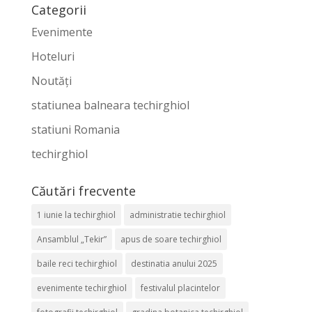
Categorii
Evenimente
Hoteluri
Noutăți
statiunea balneara techirghiol
statiuni Romania
techirghiol
Căutări frecvente
1 iunie la techirghiol
administratie techirghiol
Ansamblul „Tekir”
apus de soare techirghiol
baile reci techirghiol
destinatia anului 2025
evenimente techirghiol
festivalul placintelor