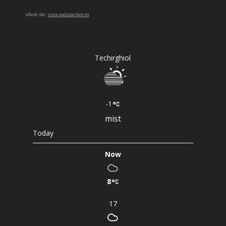
oferit de:
curs-valutar-bnr.ro
Techirghiol
-1
mist
Today
Now
8
17