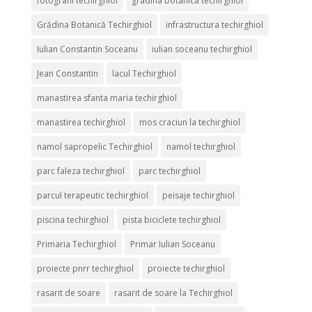
fotografii techirghiol
gradina botanica techirghiol
Grădina Botanică Techirghiol
infrastructura techirghiol
Iulian Constantin Soceanu
iulian soceanu techirghiol
Jean Constantin
lacul Techirghiol
manastirea sfanta maria techirghiol
manastirea techirghiol
mos craciun la techirghiol
namol sapropelic Techirghiol
namol techirghiol
parc faleza techirghiol
parc techirghiol
parcul terapeutic techirghiol
peisaje techirghiol
piscina techirghiol
pista biciclete techirghiol
Primaria Techirghiol
Primar Iulian Soceanu
proiecte pnrr techirghiol
proiecte techirghiol
rasarit de soare
rasarit de soare la Techirghiol