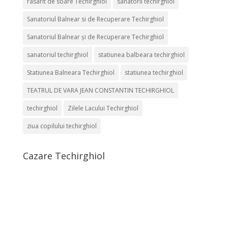
rasarit de soare Techirghiol
sanatorii techirghiol
Sanatoriul Balnear si de Recuperare Techirghiol
Sanatoriul Balnear și de Recuperare Techirghiol
sanatoriul techirghiol
statiunea balbeara techirghiol
Statiunea Balneara Techirghiol
statiunea techirghiol
TEATRUL DE VARA JEAN CONSTANTIN TECHIRGHIOL
techirghiol
Zilele Lacului Techirghiol
ziua copilului techirghiol
Cazare Techirghiol