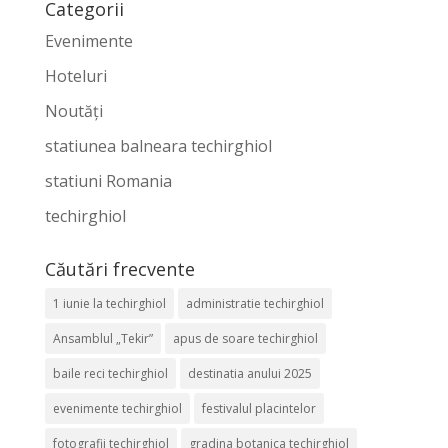
Categorii
Evenimente
Hoteluri
Noutăți
statiunea balneara techirghiol
statiuni Romania
techirghiol
Căutări frecvente
1 iunie la techirghiol
administratie techirghiol
Ansamblul „Tekir”
apus de soare techirghiol
baile reci techirghiol
destinatia anului 2025
evenimente techirghiol
festivalul placintelor
fotografii techirghiol
gradina botanica techirghiol