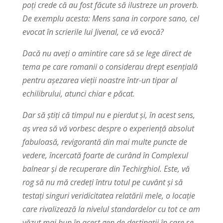
poţi crede că au fost făcute să ilustreze un proverb.
De exemplu acesta: Mens sana in corpore sano, cel
evocat în scrierile lui Jivenal, ce vă evocă?
Dacă nu aveţi o amintire care să se lege direct de
tema pe care romanii o considerau drept esenţială
pentru aşezarea vieţii noastre într-un tipar al
echilibrului, atunci chiar e păcat.
Dar să ştiţi că timpul nu e pierdut şi, în acest sens,
aş vrea să vă vorbesc despre o experienţă absolut
fabuloasă, revigorantă din mai multe puncte de
vedere, încercată foarte de curând în Complexul
balnear şi de recuperare din Techirghiol. Este, vă
rog să nu mă credeţi întru totul pe cuvânt şi să
testaţi singuri veridicitatea relatării mele, o locaţie
care rivalizează la nivelul standardelor cu tot ce am
văzut mai bun în acest gen de destinaţii în care se