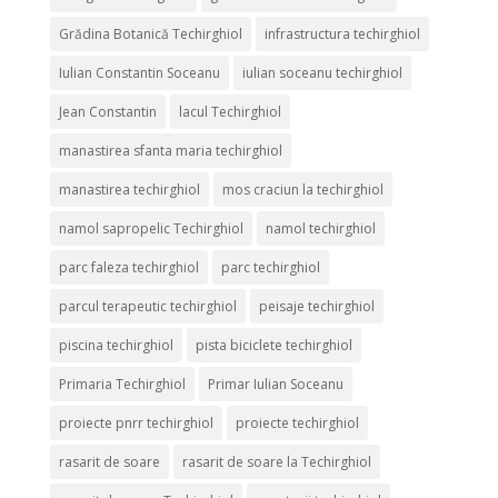
Grădina Botanică Techirghiol
infrastructura techirghiol
Iulian Constantin Soceanu
iulian soceanu techirghiol
Jean Constantin
lacul Techirghiol
manastirea sfanta maria techirghiol
manastirea techirghiol
mos craciun la techirghiol
namol sapropelic Techirghiol
namol techirghiol
parc faleza techirghiol
parc techirghiol
parcul terapeutic techirghiol
peisaje techirghiol
piscina techirghiol
pista biciclete techirghiol
Primaria Techirghiol
Primar Iulian Soceanu
proiecte pnrr techirghiol
proiecte techirghiol
rasarit de soare
rasarit de soare la Techirghiol