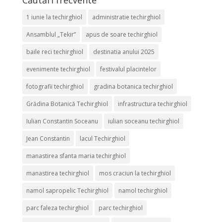
Căutări frecvente
1 iunie la techirghiol
administratie techirghiol
Ansamblul „Tekir”
apus de soare techirghiol
baile reci techirghiol
destinatia anului 2025
evenimente techirghiol
festivalul placintelor
fotografii techirghiol
gradina botanica techirghiol
Grădina Botanică Techirghiol
infrastructura techirghiol
Iulian Constantin Soceanu
iulian soceanu techirghiol
Jean Constantin
lacul Techirghiol
manastirea sfanta maria techirghiol
manastirea techirghiol
mos craciun la techirghiol
namol sapropelic Techirghiol
namol techirghiol
parc faleza techirghiol
parc techirghiol