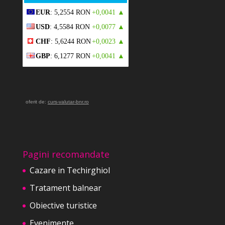
EUR
: 5,2554 RON
+0,0041 ▲
USD
: 4,5584 RON
+0,0077 ▲
CHF
: 5,6244 RON
+0,0023 ▲
GBP
: 6,1277 RON
+0,0041 ▲
oferit de:
curs-valutar-bnr.ro
Pagini recomandate
Cazare in Techirghiol
Tratament balnear
Obiective turistice
Evenimente