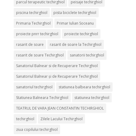
parcul terapeutic techirghiol
peisaje techirghiol
piscina techirghiol
pista biciclete techirghiol
Primaria Techirghiol
Primar Iulian Soceanu
proiecte pnrr techirghiol
proiecte techirghiol
rasarit de soare
rasarit de soare la Techirghiol
rasarit de soare Techirghiol
sanatorii techirghiol
Sanatoriul Balnear si de Recuperare Techirghiol
Sanatoriul Balnear și de Recuperare Techirghiol
sanatoriul techirghiol
statiunea balbeara techirghiol
Statiunea Balneara Techirghiol
statiunea techirghiol
TEATRUL DE VARA JEAN CONSTANTIN TECHIRGHIOL
techirghiol
Zilele Lacului Techirghiol
ziua copilului techirghiol