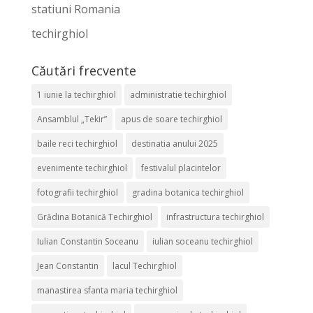
statiuni Romania
techirghiol
Căutări frecvente
1 iunie la techirghiol
administratie techirghiol
Ansamblul „Tekir”
apus de soare techirghiol
baile reci techirghiol
destinatia anului 2025
evenimente techirghiol
festivalul placintelor
fotografii techirghiol
gradina botanica techirghiol
Grădina Botanică Techirghiol
infrastructura techirghiol
Iulian Constantin Soceanu
iulian soceanu techirghiol
Jean Constantin
lacul Techirghiol
manastirea sfanta maria techirghiol