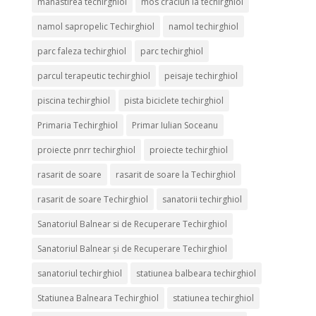
manastirea techirghiol
mos craciun la techirghiol
namol sapropelic Techirghiol
namol techirghiol
parc faleza techirghiol
parc techirghiol
parcul terapeutic techirghiol
peisaje techirghiol
piscina techirghiol
pista biciclete techirghiol
Primaria Techirghiol
Primar Iulian Soceanu
proiecte pnrr techirghiol
proiecte techirghiol
rasarit de soare
rasarit de soare la Techirghiol
rasarit de soare Techirghiol
sanatorii techirghiol
Sanatoriul Balnear si de Recuperare Techirghiol
Sanatoriul Balnear și de Recuperare Techirghiol
sanatoriul techirghiol
statiunea balbeara techirghiol
Statiunea Balneara Techirghiol
statiunea techirghiol