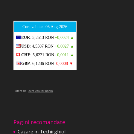
Curs valutar: 06 Aug 2026
EUR
: 5,2513 RON
+0,0024 ▲
USD
: 4,5507 RON
+0,0027 ▲
CHF
: 5,6221 RON
+0,0011 ▲
GBP
: 6,1236 RON
-0,0008 ▼
oferit de:
curs-valutar-bnr.ro
Pagini recomandate
Cazare in Techirghiol