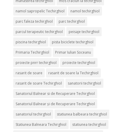
manastirea techirghiol
mos craciun la techirghiol
namol sapropelic Techirghiol
namol techirghiol
parc faleza techirghiol
parc techirghiol
parcul terapeutic techirghiol
peisaje techirghiol
piscina techirghiol
pista biciclete techirghiol
Primaria Techirghiol
Primar Iulian Soceanu
proiecte pnrr techirghiol
proiecte techirghiol
rasarit de soare
rasarit de soare la Techirghiol
rasarit de soare Techirghiol
sanatorii techirghiol
Sanatoriul Balnear si de Recuperare Techirghiol
Sanatoriul Balnear și de Recuperare Techirghiol
sanatoriul techirghiol
statiunea balbeara techirghiol
Statiunea Balneara Techirghiol
statiunea techirghiol