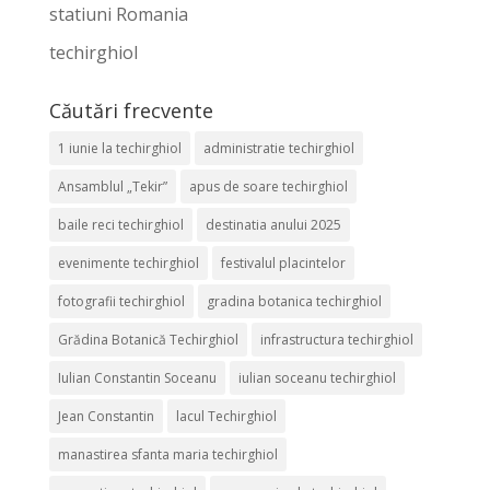
statiuni Romania
techirghiol
Căutări frecvente
1 iunie la techirghiol
administratie techirghiol
Ansamblul „Tekir”
apus de soare techirghiol
baile reci techirghiol
destinatia anului 2025
evenimente techirghiol
festivalul placintelor
fotografii techirghiol
gradina botanica techirghiol
Grădina Botanică Techirghiol
infrastructura techirghiol
Iulian Constantin Soceanu
iulian soceanu techirghiol
Jean Constantin
lacul Techirghiol
manastirea sfanta maria techirghiol