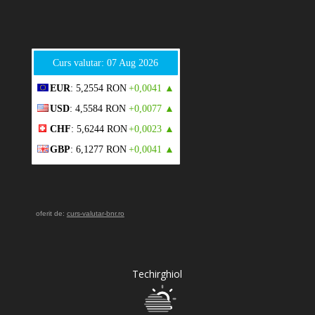
Curs valutar: 07 Aug 2026
EUR
: 5,2554 RON
+0,0041 ▲
USD
: 4,5584 RON
+0,0077 ▲
CHF
: 5,6244 RON
+0,0023 ▲
GBP
: 6,1277 RON
+0,0041 ▲
oferit de:
curs-valutar-bnr.ro
Techirghiol