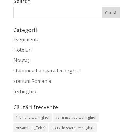
Search
Categorii
Evenimente
Hoteluri
Noutăți
statiunea balneara techirghiol
statiuni Romania
techirghiol
Căutări frecvente
1 iunie la techirghiol
administratie techirghiol
Ansamblul „Tekir”
apus de soare techirghiol