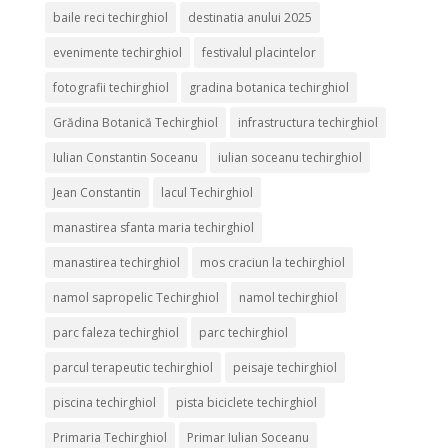
baile reci techirghiol
destinatia anului 2025
evenimente techirghiol
festivalul placintelor
fotografii techirghiol
gradina botanica techirghiol
Grădina Botanică Techirghiol
infrastructura techirghiol
Iulian Constantin Soceanu
iulian soceanu techirghiol
Jean Constantin
lacul Techirghiol
manastirea sfanta maria techirghiol
manastirea techirghiol
mos craciun la techirghiol
namol sapropelic Techirghiol
namol techirghiol
parc faleza techirghiol
parc techirghiol
parcul terapeutic techirghiol
peisaje techirghiol
piscina techirghiol
pista biciclete techirghiol
Primaria Techirghiol
Primar Iulian Soceanu