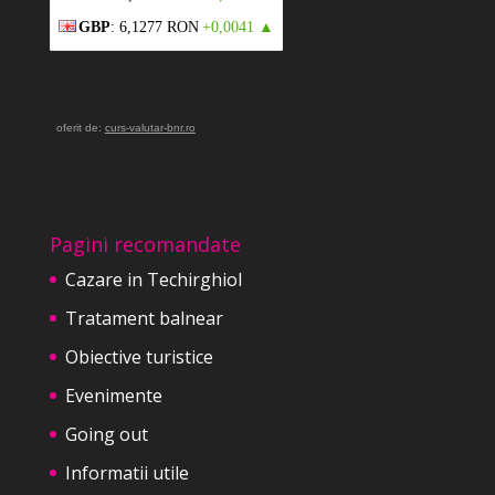
GBP
: 6,1277 RON
+0,0041 ▲
oferit de:
curs-valutar-bnr.ro
Pagini recomandate
Cazare in Techirghiol
Tratament balnear
Obiective turistice
Evenimente
Going out
Informatii utile