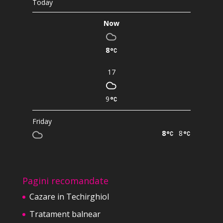
Today
Now
8
17
9
Friday
8
8
Pagini recomandate
Cazare in Techirghiol
Tratament balnear