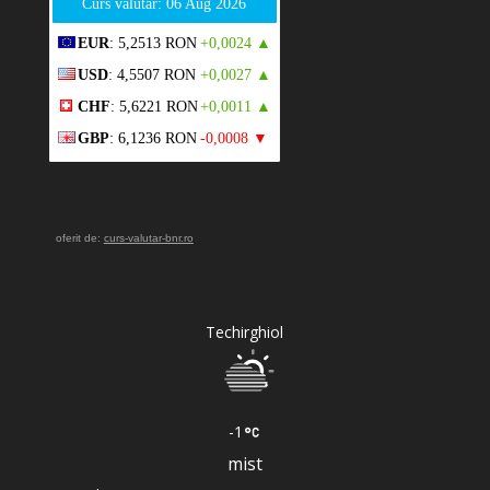
Curs valutar: 06 Aug 2026
EUR
: 5,2513 RON
+0,0024 ▲
USD
: 4,5507 RON
+0,0027 ▲
CHF
: 5,6221 RON
+0,0011 ▲
GBP
: 6,1236 RON
-0,0008 ▼
oferit de:
curs-valutar-bnr.ro
Techirghiol
-1
mist