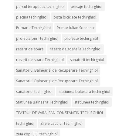
parcul terapeutic techirghiol
peisaje techirghiol
piscina techirghiol
pista biciclete techirghiol
Primaria Techirghiol
Primar Iulian Soceanu
proiecte pnrr techirghiol
proiecte techirghiol
rasarit de soare
rasarit de soare la Techirghiol
rasarit de soare Techirghiol
sanatorii techirghiol
Sanatoriul Balnear si de Recuperare Techirghiol
Sanatoriul Balnear și de Recuperare Techirghiol
sanatoriul techirghiol
statiunea balbeara techirghiol
Statiunea Balneara Techirghiol
statiunea techirghiol
TEATRUL DE VARA JEAN CONSTANTIN TECHIRGHIOL
techirghiol
Zilele Lacului Techirghiol
ziua copilului techirghiol