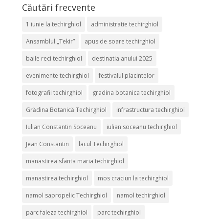
Căutări frecvente
1 iunie la techirghiol
administratie techirghiol
Ansamblul „Tekir”
apus de soare techirghiol
baile reci techirghiol
destinatia anului 2025
evenimente techirghiol
festivalul placintelor
fotografii techirghiol
gradina botanica techirghiol
Grădina Botanică Techirghiol
infrastructura techirghiol
Iulian Constantin Soceanu
iulian soceanu techirghiol
Jean Constantin
lacul Techirghiol
manastirea sfanta maria techirghiol
manastirea techirghiol
mos craciun la techirghiol
namol sapropelic Techirghiol
namol techirghiol
parc faleza techirghiol
parc techirghiol