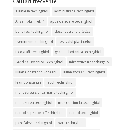
Căutări frecvente
1 iunie la techirghiol
administratie techirghiol
Ansamblul „Tekir”
apus de soare techirghiol
baile reci techirghiol
destinatia anului 2025
evenimente techirghiol
festivalul placintelor
fotografii techirghiol
gradina botanica techirghiol
Grădina Botanică Techirghiol
infrastructura techirghiol
Iulian Constantin Soceanu
iulian soceanu techirghiol
Jean Constantin
lacul Techirghiol
manastirea sfanta maria techirghiol
manastirea techirghiol
mos craciun la techirghiol
namol sapropelic Techirghiol
namol techirghiol
parc faleza techirghiol
parc techirghiol