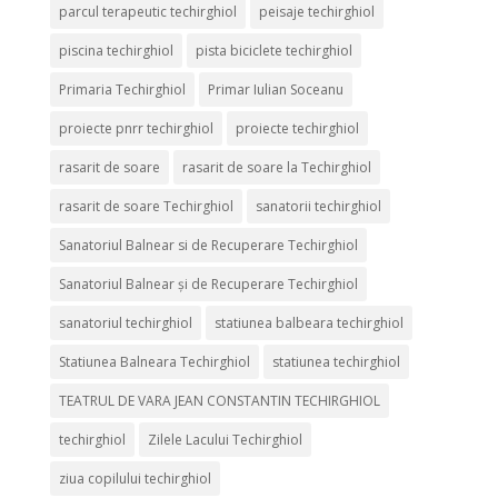
parcul terapeutic techirghiol
peisaje techirghiol
piscina techirghiol
pista biciclete techirghiol
Primaria Techirghiol
Primar Iulian Soceanu
proiecte pnrr techirghiol
proiecte techirghiol
rasarit de soare
rasarit de soare la Techirghiol
rasarit de soare Techirghiol
sanatorii techirghiol
Sanatoriul Balnear si de Recuperare Techirghiol
Sanatoriul Balnear și de Recuperare Techirghiol
sanatoriul techirghiol
statiunea balbeara techirghiol
Statiunea Balneara Techirghiol
statiunea techirghiol
TEATRUL DE VARA JEAN CONSTANTIN TECHIRGHIOL
techirghiol
Zilele Lacului Techirghiol
ziua copilului techirghiol