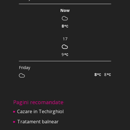
Now
8
17
9
Friday
8
8
Pagini recomandate
Cazare in Techirghiol
Tratament balnear