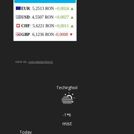
EUR
: 5,2513 RON
+0,0024 ▲
USD
: 4,5507 RON
+0,0027 ▲
CHF
: 5,6221 RON
+0,0011 ▲
GBP
: 6,1236 RON
-0,0008 ▼
oferit de:
curs-valutar-bnr.ro
Techirghiol
-1
mist
Today