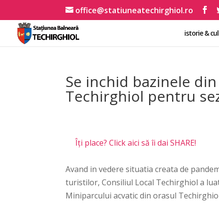
office@statiuneatechirghiol.ro
istorie & cu
Se inchid bazinele din
Techirghiol pentru se
Îți place? Click aici să îi dai SHARE!
Avand in vedere situatia creata de pand
turistilor, Consiliul Local Techirghiol a lua
Miniparcului acvatic din orasul Techirghio