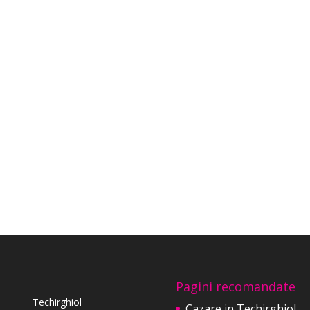
Pagini recomandate
Techirghiol
Cazare in Techirghiol