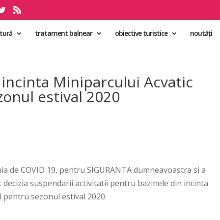
ltură
tratament balnear
obiective turistice
noutăți
 incinta Miniparcului Acvatic
zonul estival 2020
emia de COVID 19, pentru SIGURANTA dumneavoastra si a
t decizia suspendarii activitatii pentru bazinele din incinta
l pentru sezonul estival 2020.