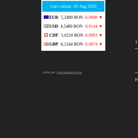
Curs valutar: 05 Aug 2026
EUR
: 5,2489 RON
-0,0008 ▼
USD
: 4,5480 RON
-0,0144 ▼
CHF
: 5,6210 RON
-0,0093 ▼
T
GBP
: 6,1244 RON
-0,0074 ▼
oferit de:
curs-valutar-bnr.ro
F