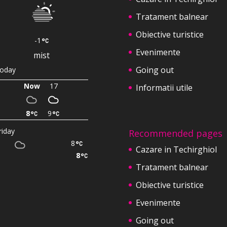
Tratament balnear
Obiective turistice
-1
Evenimente
mist
Going out
oday
Now
17
Informatii utile
8
9
riday
Recommended pages
8
Cazare in Techirghiol
8
Tratament balnear
Obiective turistice
Evenimente
Going out