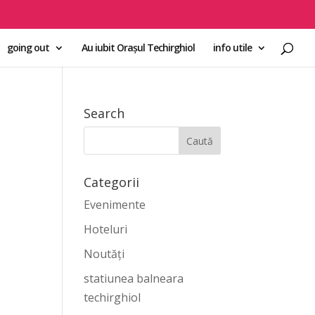
going out
Au iubit Orașul Techirghiol
info utile
Search
Categorii
Evenimente
Hoteluri
Noutăți
statiunea balneara
techirghiol