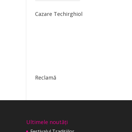
Cazare Techirghiol
Reclamă
Ultimele noutăți
Festivalul Tradițiilor