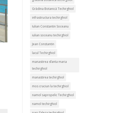
Grădina Botanică Techirghiol
infrastructura techirghiol
Iulian Constantin Soceanu
iulian soceanu techirghiol
Jean Constantin
lacul Techirghiol
manastirea sfanta maria
techirghiol
manastirea techirghiol
mos craciun la techirghiol
namol sapropelic Techirghiol
namol techirghiol
parc faleza techirghiol