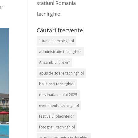
statiuni Romania
ar
techirghiol
Căutări frecvente
1 iunie la techirghiol
administratie techirghiol
Ansamblul „Tekir”
apus de soare techirghiol
baile reci techirghiol
destinatia anului 2025
evenimente techirghiol
festivalul placintelor
fotografii techirghiol
gradina botanica techirghiol