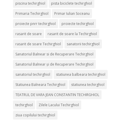
piscina techirghiol
pista biciclete techirghiol
Primaria Techirghiol
Primar Iulian Soceanu
proiecte pnrr techirghiol
proiecte techirghiol
rasarit de soare
rasarit de soare la Techirghiol
rasarit de soare Techirghiol
sanatorii techirghiol
Sanatoriul Balnear si de Recuperare Techirghiol
Sanatoriul Balnear și de Recuperare Techirghiol
sanatoriul techirghiol
statiunea balbeara techirghiol
Statiunea Balneara Techirghiol
statiunea techirghiol
TEATRUL DE VARA JEAN CONSTANTIN TECHIRGHIOL
techirghiol
Zilele Lacului Techirghiol
ziua copilului techirghiol