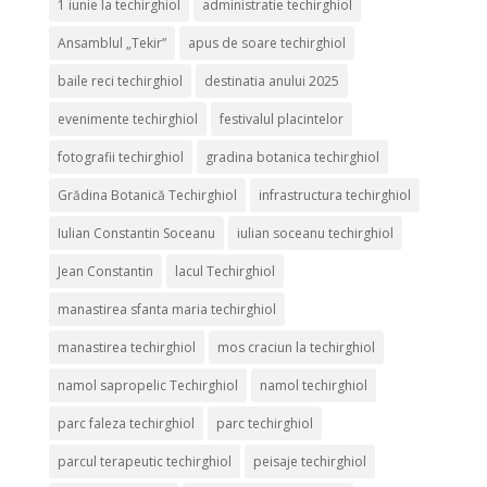
1 iunie la techirghiol
administratie techirghiol
Ansamblul „Tekir”
apus de soare techirghiol
baile reci techirghiol
destinatia anului 2025
evenimente techirghiol
festivalul placintelor
fotografii techirghiol
gradina botanica techirghiol
Grădina Botanică Techirghiol
infrastructura techirghiol
Iulian Constantin Soceanu
iulian soceanu techirghiol
Jean Constantin
lacul Techirghiol
manastirea sfanta maria techirghiol
manastirea techirghiol
mos craciun la techirghiol
namol sapropelic Techirghiol
namol techirghiol
parc faleza techirghiol
parc techirghiol
parcul terapeutic techirghiol
peisaje techirghiol