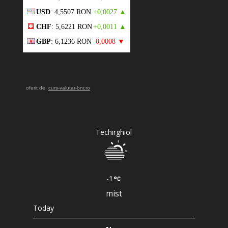
USD
: 4,5507 RON
+0,0027 ▲
CHF
: 5,6221 RON
+0,0011 ▲
GBP
: 6,1236 RON
-0,0008 ▼
oferit de:
curs-valutar-bnr.ro
Techirghiol
-1
mist
Today