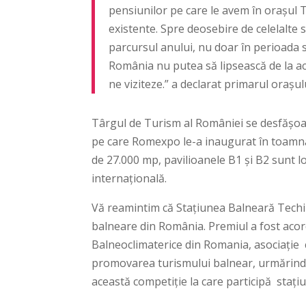
pensiunilor pe care le avem în orașul T
existente. Spre deosebire de celelalte s
parcursul anului, nu doar în perioada 
România nu putea să lipsească de la ac
ne viziteze.” a declarat primarul orașul
Târgul de Turism al României se desfășoar
pe care Romexpo le-a inaugurat în toamnă 
de 27.000 mp, pavilioanele B1 și B2 sunt lo
internațională.
Vă reamintim că Stațiunea Balneară Techirgh
balneare din România. Premiul a fost acord
Balneoclimaterice din Romania, asociație ca
promovarea turismului balnear, urmărind c
această competiție la care participă stați