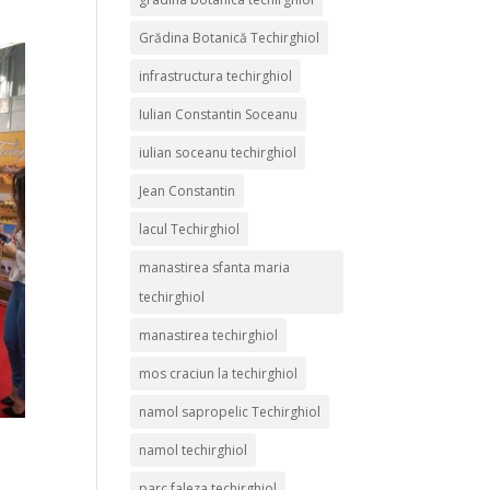
Grădina Botanică Techirghiol
infrastructura techirghiol
Iulian Constantin Soceanu
iulian soceanu techirghiol
Jean Constantin
lacul Techirghiol
manastirea sfanta maria
techirghiol
manastirea techirghiol
mos craciun la techirghiol
namol sapropelic Techirghiol
namol techirghiol
parc faleza techirghiol