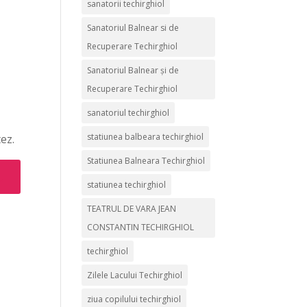
sanatorii techirghiol
Sanatoriul Balnear si de
Recuperare Techirghiol
Sanatoriul Balnear și de
Recuperare Techirghiol
sanatoriul techirghiol
statiunea balbeara techirghiol
ez.
Statiunea Balneara Techirghiol
statiunea techirghiol
TEATRUL DE VARA JEAN
CONSTANTIN TECHIRGHIOL
techirghiol
Zilele Lacului Techirghiol
ziua copilului techirghiol