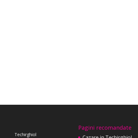
Pagini recomandate
Techirghiol
Cazare in Techirghiol