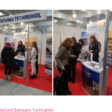
tațiunii Balneare Techirghiol