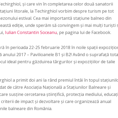
echirghiol, și care vin în completarea celor două sanatorii
tațiuni litorale, la Techirghiol vorbim despre turism pe tot
sezonului estival. Cea mai importantă stațiune balneo din
eastă ediție, unde sperăm să convingem și mai mulți turiști 
ui,
Iulian Constantin Soceanu
, pe pagina lui de Facebook.
ă în perioada 22-25 februarie 2018 în noile spații expozițio
anului 2017 – Pavilioanele B1 și B2! Având o suprafață tota
cul ideal pentru găzduirea târgurilor și expozițiilor de talie
iol a primit doi ani la rând premiul întâi în topul stațiunil
at de către Asociația Națională a Stațiunilor Balneare și
re susține cercetarea științifică, protecția mediului, educați
riterii de impact și dezvoltare și care organizează anual
unile balneare din România.