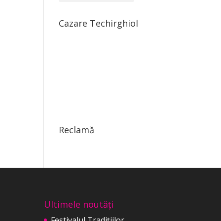
Cazare Techirghiol
Reclamă
Ultimele noutăți
Festivalul Tradițiilor