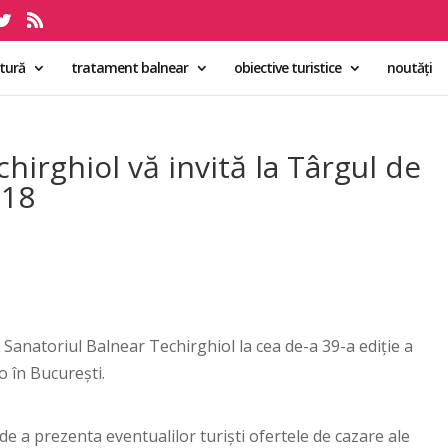
ltură
tratament balnear
obiective turistice
noutăți
hirghiol vă invită la Târgul de
018
 Sanatoriul Balnear Techirghiol la cea de-a 39-a ediție a
 în București.
e a prezenta eventualilor turiști ofertele de cazare ale