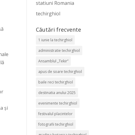
statiuni Romania
techirghiol
să
Căutări frecvente
1 iunie la techirghiol
administratie techirghiol
nale
Ansamblul „Tekir”
lă
apus de soare techirghiol
baile reci techirghiol
or
destinatia anului 2025
evenimente techirghiol
a și
festivalul placintelor
fotografii techirghiol
gradina botanica techirghiol