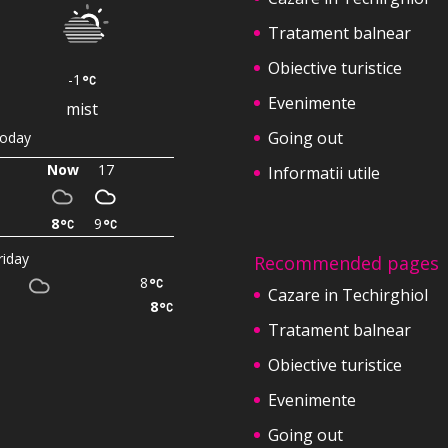
Tratament balnear
Obiective turistice
-1
Evenimente
mist
Going out
oday
Now
17
Informatii utile
8
9
riday
Recommended pages
8
Cazare in Techirghiol
8
Tratament balnear
Obiective turistice
Evenimente
Going out