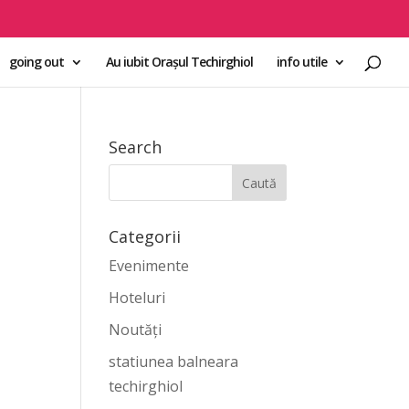
going out
Au iubit Orașul Techirghiol
info utile
Search
Categorii
Evenimente
Hoteluri
Noutăți
statiunea balneara
techirghiol