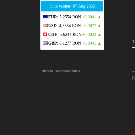
Curs valutar: 07 Aug 2026
EUR
: 5,2554 RON
+0,0041 ▲
USD
: 4,5584 RON
+0,0077 ▲
CHF
: 5,6244 RON
+0,0023 ▲
T
GBP
: 6,1277 RON
+0,0041 ▲
oferit de:
curs-valutar-bnr.ro
F