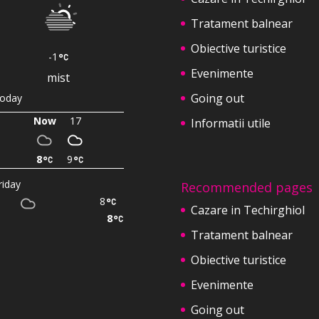
Tratament balnear
Obiective turistice
-1
Evenimente
mist
Going out
oday
Now
17
Informatii utile
8
9
riday
Recommended pages
8
Cazare in Techirghiol
8
Tratament balnear
Obiective turistice
Evenimente
Going out