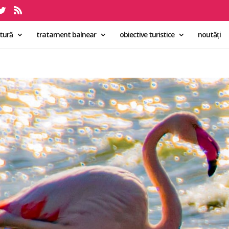
ltură
tratament balnear
obiective turistice
noutăți