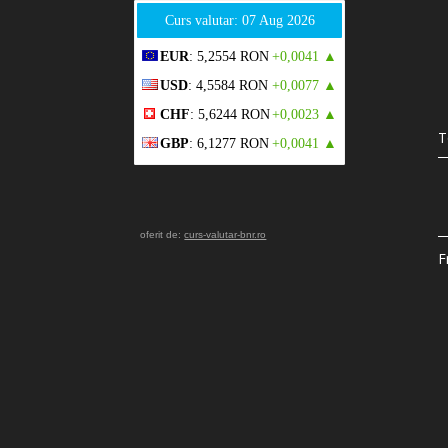
Curs valutar: 07 Aug 2026
EUR
: 5,2554 RON
+0,0041 ▲
USD
: 4,5584 RON
+0,0077 ▲
CHF
: 5,6244 RON
+0,0023 ▲
T
GBP
: 6,1277 RON
+0,0041 ▲
oferit de:
curs-valutar-bnr.ro
F