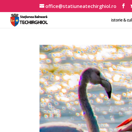
office@statiuneatechirghiol.ro
istorie & cu