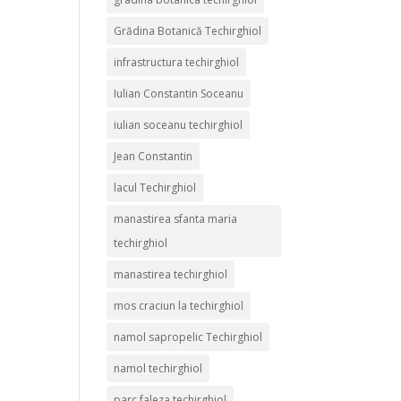
Grădina Botanică Techirghiol
infrastructura techirghiol
Iulian Constantin Soceanu
iulian soceanu techirghiol
Jean Constantin
lacul Techirghiol
manastirea sfanta maria
techirghiol
manastirea techirghiol
mos craciun la techirghiol
namol sapropelic Techirghiol
namol techirghiol
parc faleza techirghiol