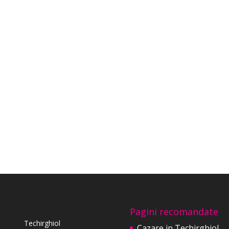
Pagini recomandate
Techirghiol
Cazare in Techirghiol