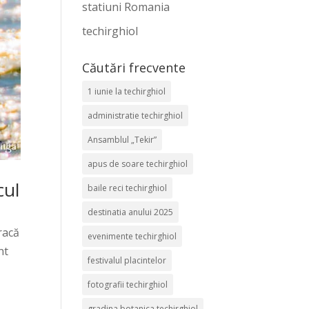
statiuni Romania
techirghiol
Căutări frecvente
1 iunie la techirghiol
administratie techirghiol
Ansamblul „Tekir”
apus de soare techirghiol
cul
baile reci techirghiol
destinatia anului 2025
racă
evenimente techirghiol
nt
festivalul placintelor
fotografii techirghiol
gradina botanica techirghiol