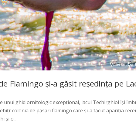
 de Flamingo și-a găsit reședința pe La
e unui ghid ornitologic excepțional, lacul Techirghiol își îmb
biți: colonia de păsări flamingo care și-a făcut apariția rece
 și o...