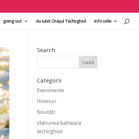
going out
Au iubit Orașul Techirghiol
info utile
Search
Categorii
Evenimente
Hoteluri
Noutăți
statiunea balneara
techirghiol